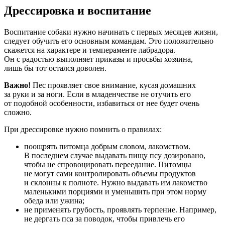
Дрессировка и воспитание
Воспитание собаки нужно начинать с первых месяцев жизни,
следует обучить его основным командам. Это положительно
скажется на характере и темпераменте лабрадора.
Он с радостью выполняет приказы и просьбы хозяина,
лишь бы тот остался доволен.
Важно!
Пес проявляет свое внимание, кусая домашних
за руки и за ноги. Если в младенчестве не отучить его
от подобной особенности, избавиться от нее будет очень
сложно.
При дрессировке нужно помнить о правилах:
поощрять питомца добрым словом, лакомством.
В последнем случае выдавать пищу псу дозировано,
чтобы не спровоцировать переедание. Питомцы
не могут сами контролировать объемы продуктов
и склонны к полноте. Нужно выдавать им лакомство
маленькими порциями и уменьшить при этом норму
обеда или ужина;
не применять грубость, проявлять терпение. Например,
не дергать пса за поводок, чтобы привлечь его