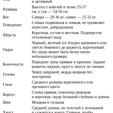
и активный
Высота у кобелей в холке 55-57
Размеры
см, у сук — 54-56 см
Вес
Самцы — 29-36 кг, самки — 25-32 кг
Собака подвижная и ловкая, не проявляет
Поведение
агрессию, добродушная
Короткая, густая и жесткая. Подшерсток
Шерсть
отталкивает воду
Черный, желтый (от бледно кремового или
светло бежевого до рыжего), коричневый.
Окрас
На груди может быть белое пятно
небольшого размера
Передние лапы прямые и крепкие. Задние
Конечности
развиты хорошо, круп к хвосту не скошен
Череп широкий, морда мощная без
Голова
заострения
Среднего размера коричневого или
Глаза
орехового цвета
Спина прямая, поясница широкая
Корпус
и короткая, грудь большой глубины и длины
Шея
Мощная и сильная
Средней длины, он толстый у основания
Хвост
и сужается к концу. Главное, чтобы