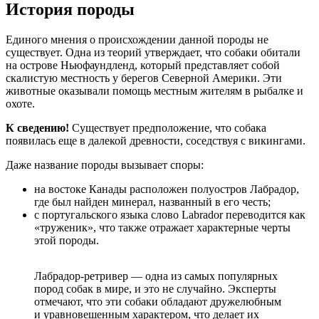
История породы
Единого мнения о происхождении данной породы не
существует. Одна из теорий утверждает, что собаки обитали
на острове Ньюфаундленд, который представляет собой
скалистую местность у берегов Северной Америки. Эти
животные оказывали помощь местным жителям в рыбалке и
охоте.
К сведению!
Существует предположение, что собака
появилась еще в далекой древности, соседствуя с викингами.
Даже название породы вызывает споры:
на востоке Канады расположен полуостров Лабрадор,
где был найден минерал, названный в его честь;
с португальского языка слово Labrador переводится как
«труженик», что также отражает характерные черты
этой породы.
Лабрадор-ретривер — одна из самых популярных
пород собак в мире, и это не случайно. Эксперты
отмечают, что эти собаки обладают дружелюбным
и уравновешенным характером, что делает их