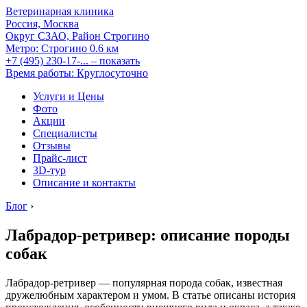
Ветеринарная клиника
Россия, Москва
Округ СЗАО, Район Строгино
Метро:
Строгино
0.6 км
+7 (495) 230-17-...
– показать
Время работы: Круглосуточно
Услуги и Цены
Фото
Акции
Специалисты
Отзывы
Прайс-лист
3D-тур
Описание и контакты
Блог
›
Лабрадор-ретривер: описание породы
собак
Лабрадор-ретривер — популярная порода собак, известная
дружелюбным характером и умом. В статье описаны история