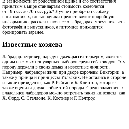
В зависимости от родословной щенка и его соответствия
принятым в мире стандартам стоимость колеблется
от 19 тыс. до 70 тыс. руб.* Лучше приобретать собаку
в питомниках, где заводчики предоставляют подробную
информацию, рассказывают все о лабрадорах, могут показать
фотографии выпускников, а питомцев приходится
бронировать заранее.
Известные хозяева
Лабрадор-ретривер, наряду с джек-рассел терьером, является
одним из самых популярных выборов среди собаководов. Эту
породу держали в своих домах и известные личности.
Например, лабрадоры жили при дворе королевы Виктории, а
также у принца и принцессы Уэльских. Не остались в стороне
и такие президенты, как Р. Рэйган и Б. Клинтон, которые
также оценили дружелюбие этой породы. Среди знаменитых
владельцев лабрадоров можно встретить таких кинозвезд, как
Х. Форд, С. Сталлоне, К. Костнер и Г. Пэлтроу.