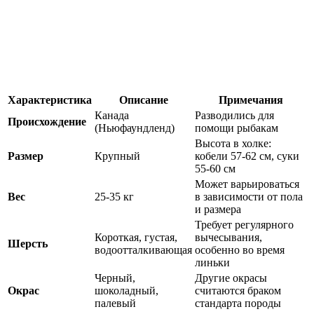
Характеристика
Описание
Примечания
Канада
Разводились для
Происхождение
(Ньюфаундленд)
помощи рыбакам
Высота в холке:
Размер
Крупный
кобели 57-62 см, суки
55-60 см
Может варьироваться
Вес
25-35 кг
в зависимости от пола
и размера
Требует регулярного
Короткая, густая,
вычесывания,
Шерсть
водоотталкивающая
особенно во время
линьки
Черный,
Другие окрасы
Окрас
шоколадный,
считаются браком
палевый
стандарта породы