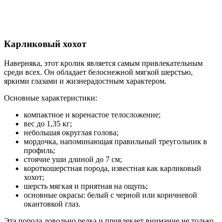
Карликовый хохот
Наверняка, этот кролик является самым привлекательным
среди всех. Он обладает белоснежной мягкой шерстью,
яркими глазами и жизнерадостным характером.
Основные характеристики:
компактное и коренастое телосложение;
вес до 1,35 кг;
небольшая округлая голова;
мордочка, напоминающая правильный треугольник в
профиль;
стоячие уши длиной до 7 см;
короткошерстная порода, известная как карликовый
хохот;
шерсть мягкая и приятная на ощупь;
основные окрасы: белый с черной или коричневой
окантовкой глаз.
Эта порода довольно редка и привлекает внимание не только