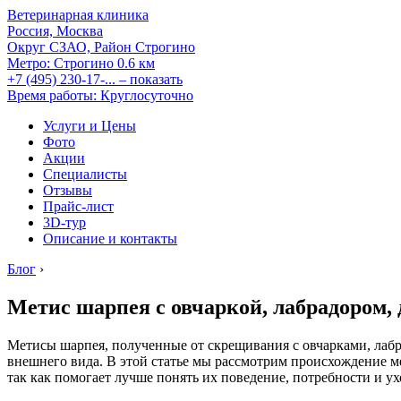
Ветеринарная клиника
Россия, Москва
Округ СЗАО, Район Строгино
Метро:
Строгино
0.6 км
+7 (495) 230-17-...
– показать
Время работы: Круглосуточно
Услуги и Цены
Фото
Акции
Специалисты
Отзывы
Прайс-лист
3D-тур
Описание и контакты
Блог
›
Метис шарпея с овчаркой, лабрадором,
Метисы шарпея, полученные от скрещивания с овчарками, лабр
внешнего вида. В этой статье мы рассмотрим происхождение м
так как помогает лучше понять их поведение, потребности и 