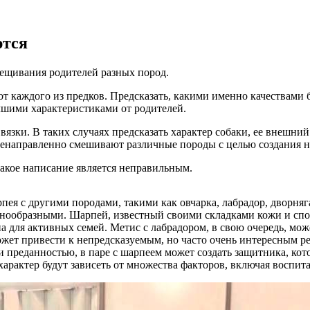
ются
рещивания родителей разных пород.
т каждого из предков. Предсказать, какими именно качествами 
чшими характеристиками от родителей.
вязки. В таких случаях предсказать характер собаки, ее внешн
еленаправленно смешивают различные породы с целью создания н
кое написание является неправильным.
пея с другими породами, такими как овчарка, лабрадор, дворня
знообразными. Шарпей, известный своими складками кожи и спок
 для активных семей. Метис с лабрадором, в свою очередь, може
жет привести к непредсказуемым, но часто очень интересным рез
и преданностью, в паре с шарпеем может создать защитника, ко
характер будут зависеть от множества факторов, включая воспит