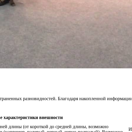
страненных разновидностей. Благодаря накопленной информации
 характеристики внешности
ней длины (от короткой до средней длины, возможно
И
рки (например, палевый, черный, черно-подпалый). Возможно