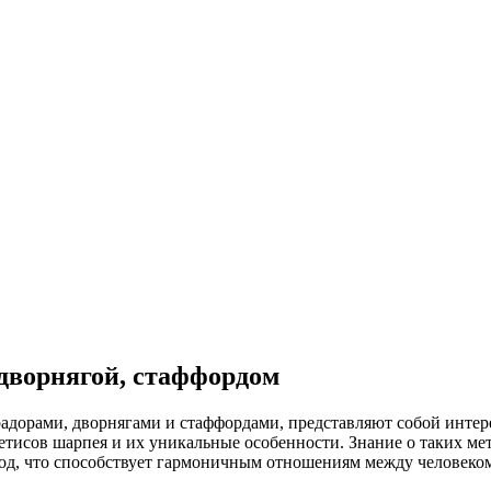
 дворнягой, стаффордом
адорами, дворнягами и стаффордами, представляют собой интер
етисов шарпея и их уникальные особенности. Знание о таких ме
уход, что способствует гармоничным отношениям между человеко