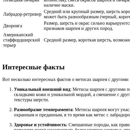
наличие маски.
Средний или крупный размер, шерсть коро
Лабрадор-ретривер
может быть разнообразным (черный, корич
Размер, шерсть и окрас сильно варьируют
Дворняга
признаков шарпея и других пород.
Американский
стаффордширский
Средний размер, короткая шерсть, возмож
терьер
Интересные факты
Вот несколько интересных фактов о метисах шарпея с другими 
Уникальный внешний вид
: Метисы шарпея с другими п
складками кожи и уникальной мордой, а смешение с дру
текстуры шерсти.
Разнообразие темперамента
: Метисы шарпея могут унас
охранным и преданным, в то время как метис с лабрадор
Здоровье и устойчивость
: Смешанные породы, как прав
породами могут унаследовать более крепкое здоровье, ч