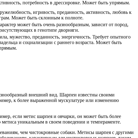
ктивность, потребность в дрессировке. Может быть упрямым.
ружелюбность, игривость, преданность, активность, любовь к
грам. Может быть склонным к полноте.
арактер может быть очень разнообразным, зависит от пород,
рисутствующих в генотипе дворняги.
ила, мужество, преданность, энергичность. Требует опытного
ладельца и социализации с раннего возраста. Может быть
прямым.
 разнообразный внешний вид. Шарпеи известны своими
ример, к более выраженной мускулатуре или изменению
имер, если метис шарпея и овчарки, он может быть более
о метиса уникальным в своем поведении и темпераменте.
леваниям, чем чистокровные собаки. Метисы шарпея с другими
заболеваниям, характерным для чистокровных шарпеев, таким