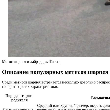
Метис шарпея и лабрадора. Танец
Описание популярных метисов шарпея
Среди метисов шарпея встречается несколько довольно распро
говорить про их характеристики.
Порода второго
Возможные
родителя
Средний или крупный размер, шерсть сред
Немецкая овчарка
волнистая), смесь окрасов шарпея и овча