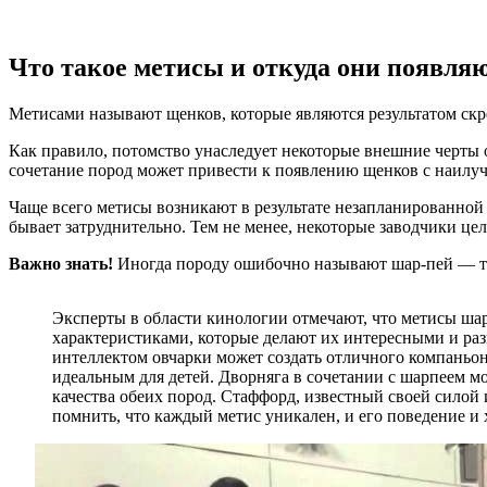
Что такое метисы и откуда они появля
Метисами называют щенков, которые являются результатом ск
Как правило, потомство унаследует некоторые внешние черты о
сочетание пород может привести к появлению щенков с наилу
Чаще всего метисы возникают в результате незапланированной 
бывает затруднительно. Тем не менее, некоторые заводчики ц
Важно знать!
Иногда породу ошибочно называют шар-пей — та
Эксперты в области кинологии отмечают, что метисы шар
характеристиками, которые делают их интересными и ра
интеллектом овчарки может создать отличного компаньона
идеальным для детей. Дворняга в сочетании с шарпеем мо
качества обеих пород. Стаффорд, известный своей силой 
помнить, что каждый метис уникален, и его поведение и 