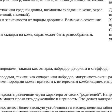
а
ткая или средней длины, возможны складки на коже, окрас
Д
невый, палевый).
и
ся в зависимости от породы дворняги. Возможно сочетание
Х
п
С
ны складки на коже, окрас может быть разнообразным.
в
у
породами, такими как овчарка, лабрадор, дворняга и стаффорд:
ородами, такими как овчарка или лабрадор, могут иметь очень
гими породами может привести к интересным комбинациям, нап
ледовать различные черты характера от своих “родителей”. Напр
ом может проявлять дружелюбие и игривость. Это делает каждог
ило, имеют более высокую устойчивость к наследственным забо
то делает их менее подверженными определенным генетическим 