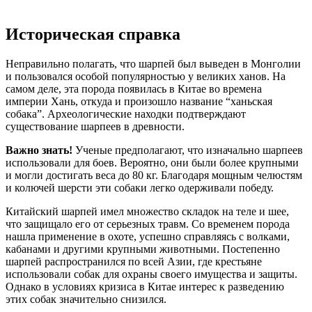
Историческая справка
Неправильно полагать, что шарпей был выведен в Монголии
и пользовался особой популярностью у великих ханов. На
самом деле, эта порода появилась в Китае во времена
империи Хань, откуда и произошло название “ханьская
собака”. Археологические находки подтверждают
существование шарпеев в древности.
Важно знать!
Ученые предполагают, что изначально шарпеев
использовали для боев. Вероятно, они были более крупными
и могли достигать веса до 80 кг. Благодаря мощным челюстям
и колючей шерсти эти собаки легко одерживали победу.
Китайский шарпей имел множество складок на теле и шее,
что защищало его от серьезных травм. Со временем порода
нашла применение в охоте, успешно справляясь с волками,
кабанами и другими крупными животными. Постепенно
шарпей распространился по всей Азии, где крестьяне
использовали собак для охраны своего имущества и защиты.
Однако в условиях кризиса в Китае интерес к разведению
этих собак значительно снизился.