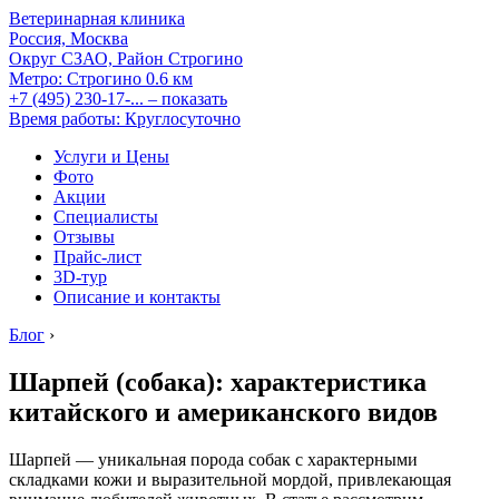
Ветеринарная клиника
Россия, Москва
Округ СЗАО, Район Строгино
Метро:
Строгино
0.6 км
+7 (495) 230-17-...
– показать
Время работы: Круглосуточно
Услуги и Цены
Фото
Акции
Специалисты
Отзывы
Прайс-лист
3D-тур
Описание и контакты
Блог
›
Шарпей (собака): характеристика
китайского и американского видов
Шарпей — уникальная порода собак с характерными
складками кожи и выразительной мордой, привлекающая