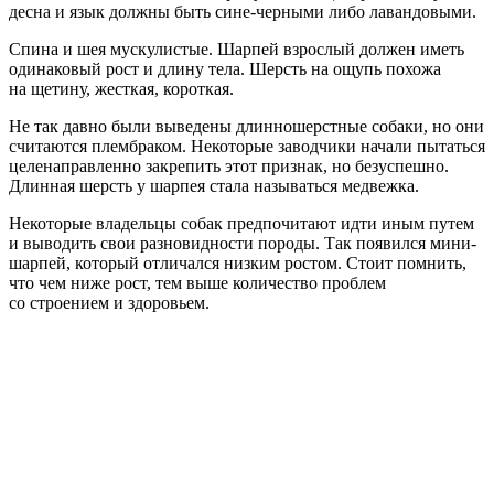
десна и язык должны быть сине-черными либо лавандовыми.
Спина и шея мускулистые. Шарпей взрослый должен иметь
одинаковый рост и длину тела. Шерсть на ощупь похожа
на щетину, жесткая, короткая.
Не так давно были выведены длинношерстные собаки, но они
считаются плембраком. Некоторые заводчики начали пытаться
целенаправленно закрепить этот признак, но безуспешно.
Длинная шерсть у шарпея стала называться медвежка.
Некоторые владельцы собак предпочитают идти иным путем
и выводить свои разновидности породы. Так появился мини-
шарпей, который отличался низким ростом. Стоит помнить,
что чем ниже рост, тем выше количество проблем
со строением и здоровьем.