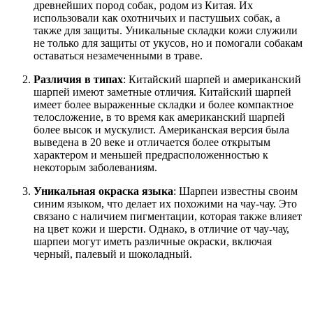
древнейших пород собак, родом из Китая. Их
использовали как охотничьих и пастушьих собак, а
также для защиты. Уникальные складки кожи служили
не только для защиты от укусов, но и помогали собакам
оставаться незамеченными в траве.
Различия в типах
: Китайский шарпей и американский
шарпей имеют заметные отличия. Китайский шарпей
имеет более выраженные складки и более компактное
телосложение, в то время как американский шарпей
более высок и мускулист. Американская версия была
выведена в 20 веке и отличается более открытым
характером и меньшей предрасположенностью к
некоторым заболеваниям.
Уникальная окраска языка
: Шарпеи известны своим
синим языком, что делает их похожими на чау-чау. Это
связано с наличием пигментации, которая также влияет
на цвет кожи и шерсти. Однако, в отличие от чау-чау,
шарпеи могут иметь различные окраски, включая
черный, палевый и шоколадный.