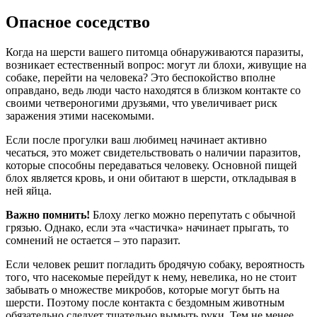
Опасное соседство
Когда на шерсти вашего питомца обнаруживаются паразиты,
возникает естественный вопрос: могут ли блохи, живущие на
собаке, перейти на человека? Это беспокойство вполне
оправдано, ведь люди часто находятся в близком контакте со
своими четвероногими друзьями, что увеличивает риск
заражения этими насекомыми.
Если после прогулки ваш любимец начинает активно
чесаться, это может свидетельствовать о наличии паразитов,
которые способны передаваться человеку. Основной пищей
блох является кровь, и они обитают в шерсти, откладывая в
ней яйца.
Важно помнить!
Блоху легко можно перепутать с обычной
грязью. Однако, если эта «частичка» начинает прыгать, то
сомнений не остается – это паразит.
Если человек решит погладить бродячую собаку, вероятность
того, что насекомые перейдут к нему, невелика, но не стоит
забывать о множестве микробов, которые могут быть на
шерсти. Поэтому после контакта с бездомным животным
обязательно следует тщательно вымыть руки. Тем не менее,