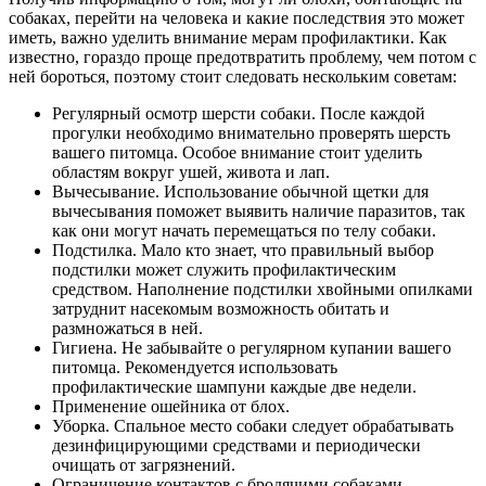
собаках, перейти на человека и какие последствия это может
иметь, важно уделить внимание мерам профилактики. Как
известно, гораздо проще предотвратить проблему, чем потом с
ней бороться, поэтому стоит следовать нескольким советам:
Регулярный осмотр шерсти собаки. После каждой
прогулки необходимо внимательно проверять шерсть
вашего питомца. Особое внимание стоит уделить
областям вокруг ушей, живота и лап.
Вычесывание. Использование обычной щетки для
вычесывания поможет выявить наличие паразитов, так
как они могут начать перемещаться по телу собаки.
Подстилка. Мало кто знает, что правильный выбор
подстилки может служить профилактическим
средством. Наполнение подстилки хвойными опилками
затруднит насекомым возможность обитать и
размножаться в ней.
Гигиена. Не забывайте о регулярном купании вашего
питомца. Рекомендуется использовать
профилактические шампуни каждые две недели.
Применение ошейника от блох.
Уборка. Спальное место собаки следует обрабатывать
дезинфицирующими средствами и периодически
очищать от загрязнений.
Ограничение контактов с бродячими собаками.