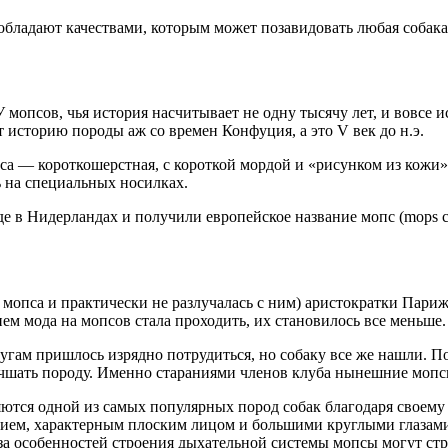
 обладают качествами, которым может позавидовать любая собак
У мопсов, чья история насчитывает не одну тысячу лет, и вовсе
сторию породы аж со времен Конфуция, а это V век до н.э.
пса — короткошерстная, с короткой мордой и «рисунком из кожи
 на специальных носилках.
е в Нидерландах и получили европейское название мопс (mops с
мопса и практически не разлучалась с ним) аристократки Парижа
ем мода на мопсов стала проходить, их становилось все меньше.
слугам пришлось изрядно потрудиться, но собаку все же нашли. 
учшать породу. Именно стараниями членов клуба нынешние мопс
ются одной из самых популярных пород собак благодаря своем
ем, характерным плоским лицом и большими круглыми глазами,
за особенностей строения дыхательной системы мопсы могут ст