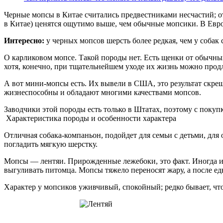
Черные мопсы в Китае считались предвестниками несчастий; от
в Китае) ценятся ощутимо выше, чем обычные мопсики. В Евро
Интересно:
у черных мопсов шерсть более редкая, чем у собак 
О карликовом мопсе. Такой породы нет. Есть щенки от обычных
хотя, конечно, при тщательнейшем уходе их жизнь можно продл
А вот мини-мопсы есть. Их вывели в США, это результат скре
жизнеспособны и обладают многими качествами мопсов.
Заводчики этой породы есть только в Штатах, поэтому с поку
Характеристика породы и особенности характера
Отличная собака-компаньон, подойдет для семьи с детьми, дл
погладить мягкую шерстку.
Мопсы — лентяи. Прирожденные лежебоки, это факт. Иногда их
выгуливать питомца. Мопсы тяжело переносят жару, а после ед
Характер у мопсиков уживчивый, спокойный; редко бывает, ч