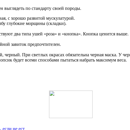
н выглядеть по стандарту своей породы.
ая, с хорошо развитой мускулатурой.
 лбу глубокие морщины (складки).
твуют два типа ушей «роза» и «кнопка». Кнопка ценится выше.
ойной завиток предпочтителен.
 черный. При светлых окрасах обязательна черная маска. У чер
я мопсик будет всеми способами пытаться набрать максимум веса.
, если не ест