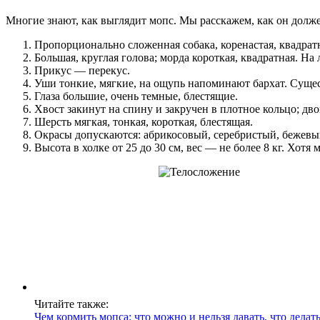
Многие знают, как выглядит мопс. Мы расскажем, как он долже
Пропорционально сложенная собака, коренастая, квадратн
Большая, круглая голова; морда короткая, квадратная. На
Прикус — перекус.
Уши тонкие, мягкие, на ощупь напоминают бархат. Сущес
Глаза большие, очень темные, блестящие.
Хвост закинут на спину и закручен в плотное кольцо; дв
Шерсть мягкая, тонкая, короткая, блестящая.
Окрасы допускаются: абрикосовый, серебристый, бежевый,
Высота в холке от 25 до 30 см, вес — не более 8 кг. Хот
Читайте также:
Чем кормить мопса: что можно и нельзя давать, что делать