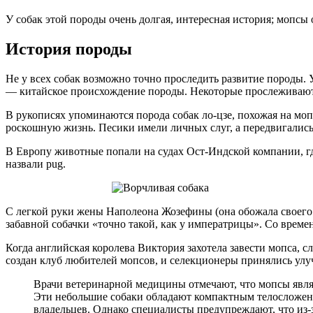
У собак этой породы очень долгая, интересная история; мопсы
История породы
Не у всех собак возможно точно проследить развитие породы. 
— китайское происхождение породы. Некоторые прослеживают и
В рукописях упоминаются порода собак ло-цзе, похожая на мо
роскошную жизнь. Песики имели личных слуг, а передвигались
В Европу животные попали на судах Ост-Индской компании, гд
назвали pug.
С легкой руки жены Наполеона Жозефины (она обожала своего 
забавной собачки «точно такой, как у императрицы». Со времен
Когда английская королева Виктория захотела завести мопса, 
создан клуб любителей мопсов, и селекционеры принялись ул
Врачи ветеринарной медицины отмечают, что мопсы явля
Эти небольшие собаки обладают компактным телосложени
владельцев. Однако специалисты предупреждают, что из-