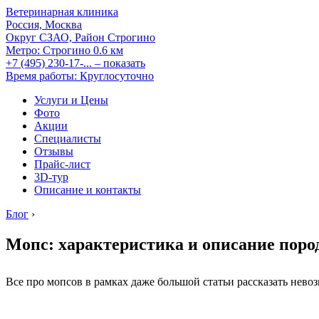
Ветеринарная клиника
Россия, Москва
Округ СЗАО, Район Строгино
Метро:
Строгино
0.6 км
+7 (495) 230-17-...
– показать
Время работы: Круглосуточно
Услуги и Цены
Фото
Акции
Специалисты
Отзывы
Прайс-лист
3D-тур
Описание и контакты
Блог
›
Мопс: характеристика и описание пор
Все про мопсов в рамках даже большой статьи рассказать нево