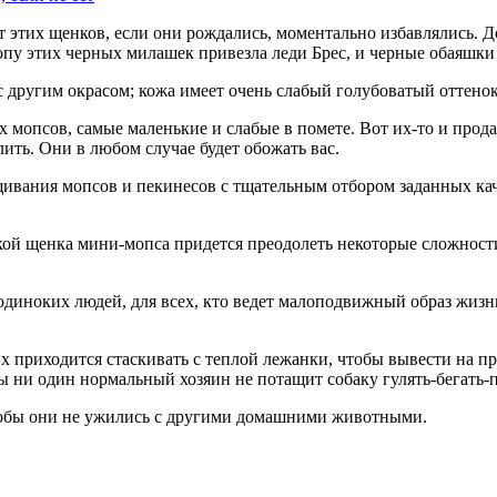
 этих щенков, если они рождались, моментально избавлялись. До
пу этих черных милашек привезла леди Брес, и черные обаяшки 
с другим окрасом; кожа имеет очень слабый голубоватый оттенок
 мопсов, самые маленькие и слабые в помете. Вот их-то и прод
ить. Они в любом случае будет обожать вас.
щивания мопсов и пекинесов с тщательным отбором заданных кач
пкой щенка мини-мопса придется преодолеть некоторые сложност
я одиноких людей, для всех, кто ведет малоподвижный образ жи
 приходится стаскивать с теплой лежанки, чтобы вывести на про
ы ни один нормальный хозяин не потащит собаку гулять-бегать-
тобы они не ужились с другими домашними животными.