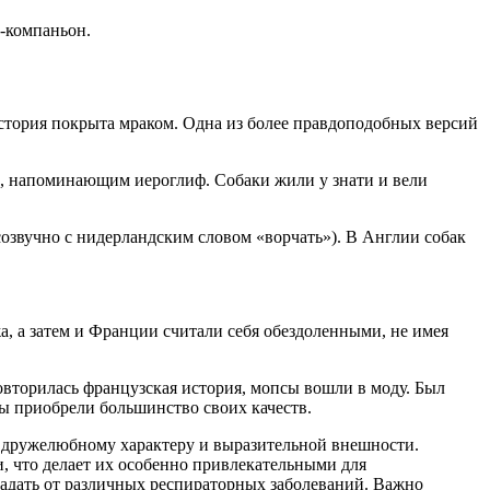
а-компаньон.
 история покрыта мраком. Одна из более правдоподобных версий
», напоминающим иероглиф. Собаки жили у знати и вели
озвучно с нидерландским словом «ворчать»). В Англии собак
, а затем и Франции считали себя обездоленными, не имея
Повторилась французская история, мопсы вошли в моду. Был
ы приобрели большинство своих качеств.
у дружелюбному характеру и выразительной внешности.
 что делает их особенно привлекательными для
радать от различных респираторных заболеваний. Важно