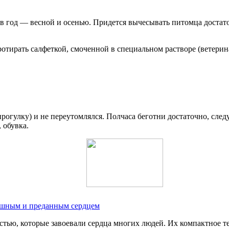
 в год — весной и осенью. Придется вычесывать питомца достат
ротирать салфеткой, смоченной в специальном растворе (ветерин
прогулку) и не переутомлялся. Полчаса беготни достаточно, сле
 обувка.
рашным и преданным сердцем
тью, которые завоевали сердца многих людей. Их компактное 