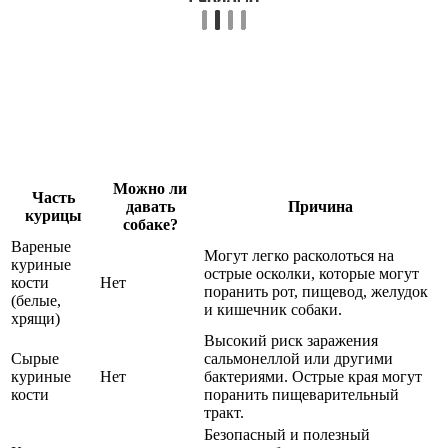
Можно ли
Часть
давать
Причина
курицы
собаке?
Вареные
Могут легко расколоться на
куриные
острые осколки, которые могут
кости
Нет
поранить рот, пищевод, желудок
(белые,
и кишечник собаки.
хрящи)
Высокий риск заражения
Сырые
сальмонеллой или другими
куриные
Нет
бактериями. Острые края могут
кости
поранить пищеварительный
тракт.
Безопасный и полезный