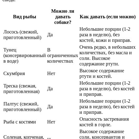
Можно ли
Вид рыбы
давать
Как давать (если можно)
собаке?
Небольшие порции (1-2
Лосось (свежий,
Да
раза в неделю), без
приготовленный)
костей, кожи и приправ.
Очень редко, в небольших
Тунец
В
количествах, без масла и
(консервированный
ограниченных
соли. Высокое
в воде)
количествах
содержание ртути.
Высокое содержание
Скумбрия
Нет
ртути и костей.
Небольшие порции (1-2
Треска (свежая,
Да
раза в неделю), без костей
приготовленная)
и приправ.
Небольшие порции (1-2
Палтус (свежий,
Да
раза в неделю), без костей
приготовленный)
и приправ.
Опасность застревания
Рыба с костями
Нет
костей в горле.
Высокое содержание
Соленая, копченая,
соли, консервантов и