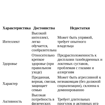
Характеристика
Достоинства
Недостатки
Высокий
интеллект,
Может быть упрямой,
Интеллект
легко
требует опытного
обучается,
владельца
сообразительна
Относительно
Предрасположенность к
крепкое
дисплазии тазобедренных и
Здоровье
здоровье (при
локтевых суставов,
правильном
проблемам с глазами и
уходе)
аллергиям
Преданная,
Может быть агрессивной к
верная, смелая,
незнакомцам (без должной
Характер
защищает
социализации), склонна к
семью
доминированию
Высокая
потребность в
Требует длительных
Активность
физических
прогулок и активных игр