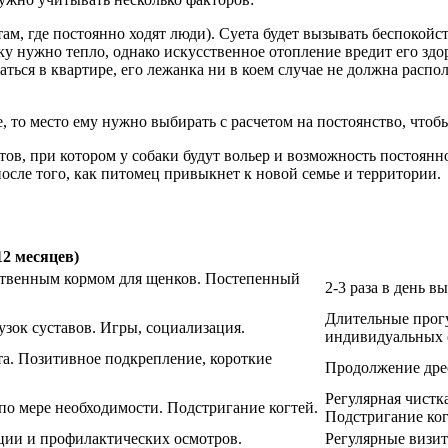
ам, где постоянно ходят люди). Суета будет вызывать беспокойс
у нужно тепло, однако искусственное отопление вредит его здо
ться в квартире, его лежанка ни в коем случае не должна распол
, то место ему нужно выбирать с расчетом на постоянство, чтоб
в, при котором у собаки будут вольер и возможность постоянно
после того, как питомец привыкнет к новой семье и территории.
12 месяцев)
чественным кормом для щенков. Постепенный
2-3 раза в день 
Длительные прогу
узок суставов. Игры, социализация.
индивидуальных 
та. Позитивное подкрепление, короткие
Продолжение дре
Регулярная чистка
 по мере необходимости. Подстригание когтей.
Подстригание ког
ции и профилактических осмотров.
Регулярные визит