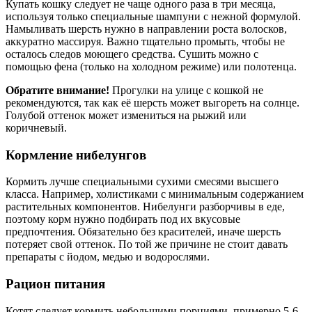
Купать кошку следует не чаще одного раза в три месяца,
используя только специальные шампуни с нежной формулой.
Намыливать шерсть нужно в направлении роста волосков,
аккуратно массируя. Важно тщательно промыть, чтобы не
осталось следов моющего средства. Сушить можно с
помощью фена (только на холодном режиме) или полотенца.
Обратите внимание!
Прогулки на улице с кошкой не
рекомендуются, так как её шерсть может выгореть на солнце.
Голубой оттенок может измениться на рыжий или
коричневый.
Кормление нибелунгов
Кормить лучше специальными сухими смесями высшего
класса. Например, холистиками с минимальным содержанием
растительных компонентов. Нибелунги разборчивы в еде,
поэтому корм нужно подбирать под их вкусовые
предпочтения. Обязательно без красителей, иначе шерсть
потеряет свой оттенок. По той же причине не стоит давать
препараты с йодом, медью и водорослями.
Рацион питания
Котят следует кормить небольшими порциями, примерно 5-6