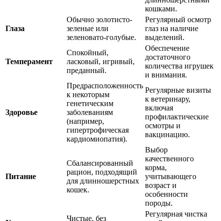
кошками.
Обычно золотисто-
Регулярный осмотр
Глаза
зеленые или
глаз на наличие
зеленовато-голубые.
выделений.
Обеспечение
Спокойный,
достаточного
Темперамент
ласковый, игривый,
количества игрушек
преданный.
и внимания.
Предрасположенность
Регулярные визиты
к некоторым
к ветеринару,
генетическим
включая
Здоровье
заболеваниям
профилактические
(например,
осмотры и
гипертрофическая
вакцинацию.
кардиомиопатия).
Выбор
качественного
Сбалансированный
корма,
рацион, подходящий
Питание
учитывающего
для длинношерстных
возраст и
кошек.
особенности
породы.
Регулярная чистка
Чистые, без