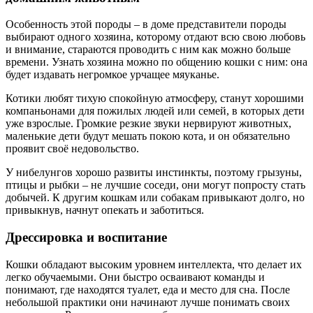
Особенность этой породы – в доме представители породы
выбирают одного хозяина, которому отдают всю свою любовь
и внимание, стараются проводить с ним как можно больше
времени. Узнать хозяина можно по общению кошки с ним: она
будет издавать негромкое урчащее мяуканье.
Котики любят тихую спокойную атмосферу, станут хорошими
компаньонами для пожилых людей или семей, в которых дети
уже взрослые. Громкие резкие звуки нервируют животных,
маленькие дети будут мешать покою кота, и он обязательно
проявит своё недовольство.
У нибелунгов хорошо развиты инстинкты, поэтому грызуны,
птицы и рыбки – не лучшие соседи, они могут попросту стать
добычей. К другим кошкам или собакам привыкают долго, но
привыкнув, начнут опекать и заботиться.
Дрессировка и воспитание
Кошки обладают высоким уровнем интеллекта, что делает их
легко обучаемыми. Они быстро осваивают команды и
понимают, где находятся туалет, еда и место для сна. После
небольшой практики они начинают лучше понимать своих