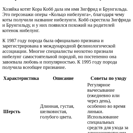
Хозяйка котят Кора Кобб дала им имя Зигфрид и Брунгильда.
Это персонажи оперы «Кольцо нибелунга», благодаря чему
коты получили название нибелунги. Кобб скрестила Зигфрида
и Брунгильду, и у них появился похожий на родителей
котенок нибелунг.
К 1987 году порода была официально признана и
зарегистрирована в международной фелинологической
ассоциации. Многие специалисты неохотно признали
нибелунг самостоятельной породой, но постепенно она
завоевала любовь и популярностью. К 1995 году порода
получила всеобщее признание.
Характеристика
Описание
Советы по уходу
Регулярное
вычесывание
(ежедневно или
через день),
Длинная, густая,
особенно во время
Шерсть
шелковистая,
линьки.
голубого цвета.
Использование
специальных
средств для ухода за
длинношерстными