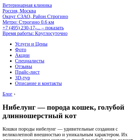
Ветеринарная клиника
Россия, Москва
Округ СЗАО, Район Строгино
Метро:
Строгино
0.6 км
+7 (495) 230-17-...
– показать
Время работы: Круглосуточно
Услуги и Цены
Фото
Акции
Специалисты
Отзывы
Прайс-лист
3D-тур
Описание и контакты
Блог
›
Нибелунг — порода кошек, голубой
длинношерстный кот
Кошки породы нибелунг — удивительные создания с
великолепной внешностью и уникальным характером. Их