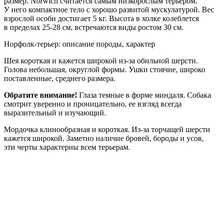
размер. Norwich считается самым низкорослым терьером.
У него компактное тело с хорошо развитой мускулатурой. Вес
взрослой особи достигает 5 кг. Высота в холке колеблется
в пределах 25-28 см, встречаются виды ростом 30 см.
Норфолк-терьер: описание породы, характер
Шея короткая и кажется широкой из-за обильной шерсти.
Голова небольшая, округлой формы. Ушки стоячие, широко
поставленные, среднего размера.
Обратите внимание!
Глаза темные в форме миндаля. Собака
смотрит уверенно и проницательно, ее взгляд всегда
выразительный и изучающий.
Мордочка клинообразная и короткая. Из-за торчащей шерсти
кажется широкой. Заметно наличие бровей, бороды и усов,
эти черты характерны всем терьерам.