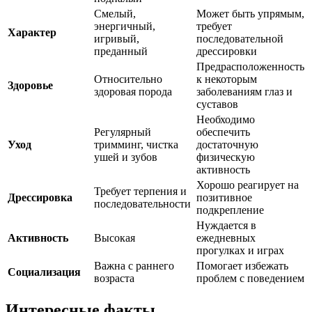
Смелый,
Может быть упрямым,
энергичный,
требует
Характер
игривый,
последовательной
преданный
дрессировки
Предрасположенность
Относительно
к некоторым
Здоровье
здоровая порода
заболеваниям глаз и
суставов
Необходимо
Регулярный
обеспечить
Уход
тримминг, чистка
достаточную
ушей и зубов
физическую
активность
Хорошо реагирует на
Требует терпения и
Дрессировка
позитивное
последовательности
подкрепление
Нуждается в
Активность
Высокая
ежедневных
прогулках и играх
Важна с раннего
Помогает избежать
Социализация
возраста
проблем с поведением
Интересные факты