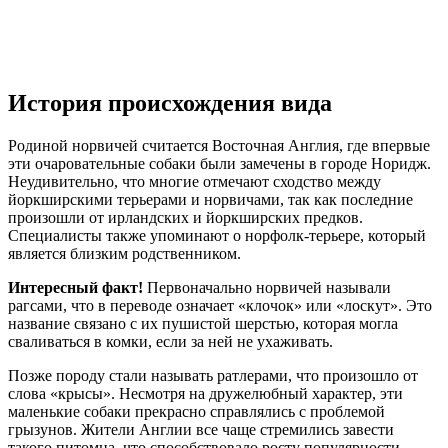
История происхождения вида
Родиной норвичей считается Восточная Англия, где впервые
эти очаровательные собаки были замечены в городе Норидж.
Неудивительно, что многие отмечают сходство между
йоркширскими терьерами и норвичами, так как последние
произошли от ирландских и йоркширских предков.
Специалисты также упоминают о норфолк-терьере, который
является близким родственником.
Интересный факт!
Первоначально норвичей называли
рагсами, что в переводе означает «клочок» или «лоскут». Это
название связано с их пушистой шерстью, которая могла
сваливаться в комки, если за ней не ухаживать.
Позже породу стали называть ратлерами, что произошло от
слова «крысы». Несмотря на дружелюбный характер, эти
маленькие собаки прекрасно справлялись с проблемой
грызунов. Жители Англии все чаще стремились завести
такого питомца, что способствовало росту популярности