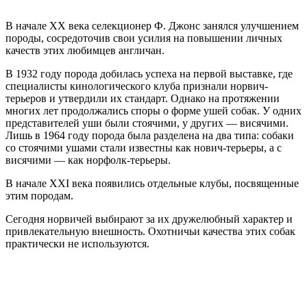
В начале XX века селекционер Ф. Джонс занялся улучшением
породы, сосредоточив свои усилия на повышении личных
качеств этих любимцев англичан.
В 1932 году порода добилась успеха на первой выставке, где
специалисты кинологического клуба признали норвич-
терьеров и утвердили их стандарт. Однако на протяжении
многих лет продолжались споры о форме ушей собак. У одних
представителей уши были стоячими, у других — висячими.
Лишь в 1964 году порода была разделена на два типа: собаки
со стоячими ушами стали известны как нович-терьеры, а с
висячими — как норфолк-терьеры.
В начале XXI века появились отдельные клубы, посвященные
этим породам.
Сегодня норвичей выбирают за их дружелюбный характер и
привлекательную внешность. Охотничьи качества этих собак
практически не используются.