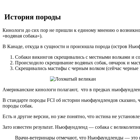
История породы
Кинологи до сих пор не пришли к единому мнению о возникнов
«водяная собака»).
В Канаде, откуда в сущности и произошла порода (остров Нью
Собаки викингов скрещивались с местными волками и с
Происходило скрещивание водяных собак, овчарок и мас
Скрещивались мастифы с черным волком (сейчас черные 
Американские кинологи полагают, что в предках ньюфаундлен
В стандарте породы FCI об истории ньюфаундлендов сказано, ч
породы собак.
Есть и другие версии, но уже понятно, что истина не установле
Зато известен результат. Ньюфаундленд — собака с великолеп
Врачи-ветеринары отмечают, что Ньюфаундленды — это 