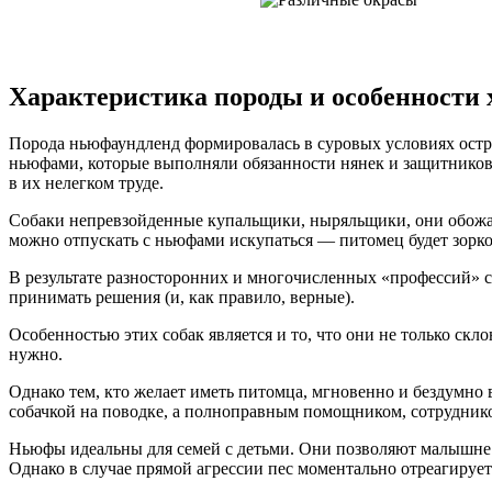
Характеристика породы и особенности 
Порода ньюфаундленд формировалась в суровых условиях остро
ньюфами, которые выполняли обязанности нянек и защитников.
в их нелегком труде.
Собаки непревзойденные купальщики, ныряльщики, они обожают
можно отпускать с ньюфами искупаться — питомец будет зорко 
В результате разносторонних и многочисленных «профессий» с
принимать решения (и, как правило, верные).
Особенностью этих собак является и то, что они не только скл
нужно.
Однако тем, кто желает иметь питомца, мгновенно и бездумн
собачкой на поводке, а полноправным помощником, сотруднико
Ньюфы идеальны для семей с детьми. Они позволяют малышне де
Однако в случае прямой агрессии пес моментально отреагирует