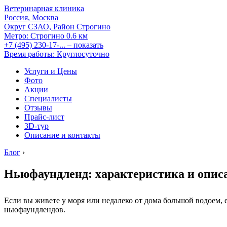
Ветеринарная клиника
Россия, Москва
Округ СЗАО, Район Строгино
Метро:
Строгино
0.6 км
+7 (495) 230-17-...
– показать
Время работы: Круглосуточно
Услуги и Цены
Фото
Акции
Специалисты
Отзывы
Прайс-лист
3D-тур
Описание и контакты
Блог
›
Ньюфаундленд: характеристика и опис
Если вы живете у моря или недалеко от дома большой водоем, е
ньюфаундлендов.