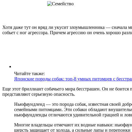
Хотя даже тут он вряд ли укусит злоумышленника — сначала мг
собьет с ног агрессора. Причем агрессию он очень хорошо разли
Читайте также:
Японские породы собак: топ-8 умных питомцев с бесст
Еще этот бриллиант собачьего мира бесстрашен. Он не боится 
представляют серьезную опасность.
Ньюфаундленд — это порода собак, известная своей добр
семейными питомцами. Эти собаки обладают внушительн
ньюфаундленды отличаются удивительной грацией и лов
Многие владельцы отмечают их водные навыки: ньюфаунд
шерсть защищает от холода, а сильные лапы и перепонки