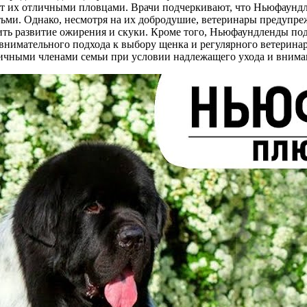
ет их отличными пловцами. Врачи подчеркивают, что Ньюфаун
тьми. Однако, несмотря на их добродушие, ветеринары предупр
ить развитие ожирения и скуки. Кроме того, Ньюфаундленды п
ет внимательного подхода к выбору щенка и регулярного ветерин
личными членами семьи при условии надлежащего ухода и внима