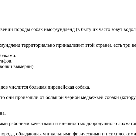
ении породы собак ньюфаундленд (в быту их часто зовут водола
фаундленд территориально принадлежит этой стране), есть три 
обаками.
тифов.
волки вымерли).
дов числится большая пиренейская собака.
то они произошли от большой черной медвежьей собаки (которую
на.
ными рабочими качествами и внешностью добродушного лохматог
порода, обладающая уникальными физическими и психическими