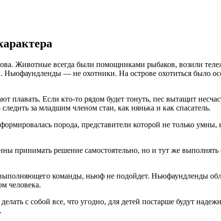
характера
ва. Животные всегда были помощниками рыбаков, возили тележк
 Ньюфаундленды — не охотники. На острове охотиться было осо
 плавать. Если кто-то рядом будет тонуть, пес вытащит несчас
следить за младшим членом стаи, как нянька и как спасатель.
формировалась порода, представители которой не только умны, 
онны принимать решение самостоятельно, но и тут же выполнять е
о выполняющего команды, ньюф не подойдет. Ньюфаундленды обл
м человека.
лать с собой все, что угодно, для детей постарше будут надеж
.