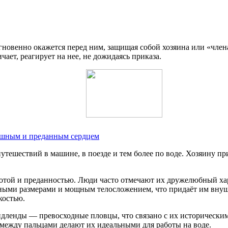
новенно окажется перед ним, защищая собой хозяина или «члена
чает, реагирует на нее, не дожидаясь приказа.
рашным и преданным сердцем
путешествий в машине, в поезде и тем более по воде. Хозяину п
отой и преданностью. Люди часто отмечают их дружелюбный хар
ыми размерами и мощным телосложением, что придаёт им внуши
костью.
ленды — превосходные пловцы, что связано с их историческим
 между пальцами делают их идеальными для работы на воде.