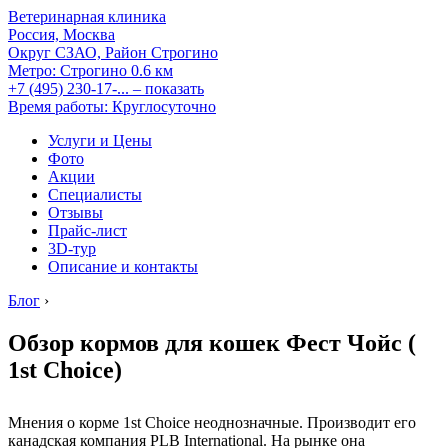
Ветеринарная клиника
Россия, Москва
Округ СЗАО, Район Строгино
Метро:
Строгино
0.6 км
+7 (495) 230-17-...
– показать
Время работы: Круглосуточно
Услуги и Цены
Фото
Акции
Специалисты
Отзывы
Прайс-лист
3D-тур
Описание и контакты
Блог
›
Обзор кормов для кошек Фест Чойс (
1st Choice)
Мнения о корме 1st Choice неоднозначные. Производит его
канадская компания PLB International. На рынке она