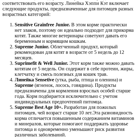
соответствовать его возрасту. Линейка Хэппи Кэт включает
следующие продукты, предназначенные для питомцев разных
возрастных категорий:
Sensitive Grainfree Junior.
В этом корме практически
нет злаков, поэтому он идеально подходит для прикорма
котят. Также многие ветеринары советуют давать его
беременным и кормящим кошкам.
Supreme Junior.
Облегченный продукт, который
рекомендован для котят в возрасте от 5 недель до 12
месяцев.
Suprimefit & Well Junior.
Этот корм также можно давать
котятам от 5 недель. Он содержит в себе протеин, жиры,
клетчатку и смесь полезных для кошек трав.
Линейка Sensetive
(утка, рыба, птица и оленина) и
Supreme
(ягненок, лосось, говядина). Продукты
предназначены для кормления взрослых особей старше
года. Корм подбирается исключительно с учетом
индивидуальных предпочтений питомца.
Supreme Best Age 10+.
Разработан для пожилых
питомцев, чей возраст старше 10 лет.Эта разновидность
корма отличается повышенным содержанием витаминов
и минералов, которые помогают поддержать здоровье
питомца и одновременно уменьшают риск развития
различных заболеваний.