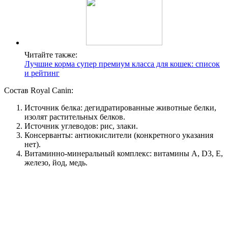
Читайте также:
Лучшие корма супер премиум класса для кошек: список
и рейтинг
Состав Royal Canin:
Источник белка: дегидратированные животные белки,
изолят растительных белков.
Источник углеводов: рис, злаки.
Консерванты: антиокислители (конкретного указания
нет).
Витаминно-минеральный комплекс: витамины А, D3, Е,
железо, йод, медь.