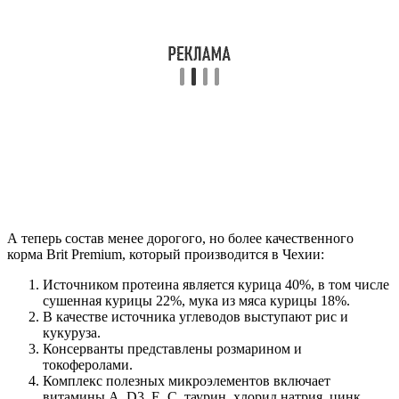
А теперь состав менее дорогого, но более качественного
корма Brit Premium, который производится в Чехии:
Источником протеина является курица 40%, в том числе
сушенная курицы 22%, мука из мяса курицы 18%.
В качестве источника углеводов выступают рис и
кукуруза.
Консерванты представлены розмарином и
токоферолами.
Комплекс полезных микроэлементов включает
витамины А, D3, Е, С, таурин, хлорид натрия, цинк,