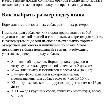
Качественные модели солидных брендов можно использовать
несколько раз, меняя прокладку и стирая сами трусики.
Как выбрать размер подгузника
Корм для стерилизованных собак различных размеров
Памперсы для собак мелких пород представляют собой
трусики с высокой талией и специальным вырезом для хвоста.
В развернутом виде они имеют прямоугольную форму с
отверстием для хвоста и липучками по бокам. Чтобы
правильно выбрать подходящий вариант, необходимо
учитывать размер и породу собаки:
S — для той-терьеров, йоркширских терьеров и
чихуахуа, а также других собак весом от 2 до 4 кг;
M — для ши-тцу и пекинесов с весом от 4 до 7 кг;
L — для фокстерьеров и кокер-спаниелей,
предназначены для собак весом от 7 до 15-16 кг;
XL — для хаски, колли и других пород с весом от 16 до
40 кг;
XXL — для крупных собак, таких как мастиффы, весом
от 40 кг.