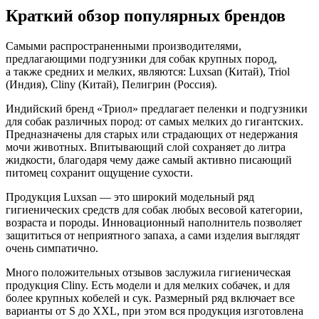
Краткий обзор популярных брендов
Самыми распространенными производителями,
предлагающими подгузники для собак крупных пород,
а также средних и мелких, являются: Luxsan (Китай), Triol
(Индия), Cliny (Китай), Пелигрин (Россия).
Индийский бренд «Триол» предлагает пеленки и подгузники
для собак различных пород: от самых мелких до гигантских.
Предназначены для старых или страдающих от недержания
мочи животных. Впитывающий слой сохраняет до литра
жидкости, благодаря чему даже самый активно писающий
питомец сохранит ощущение сухости.
Продукция Luxsan — это широкий модельный ряд
гигиенических средств для собак любых весовой категории,
возраста и породы. Инновационный наполнитель позволяет
защититься от неприятного запаха, а сами изделия выглядят
очень симпатично.
Много положительных отзывов заслужила гигиеническая
продукция Cliny. Есть модели и для мелких собачек, и для
более крупных кобелей и сук. Размерный ряд включает все
варианты от S до XXL, при этом вся продукция изготовлена