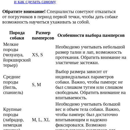
и как сделать самому
Обратите внимание!
Специалисты советуют отказаться
от погрузчиков в период первой течки, чтобы дать собаке
возможность научиться ухаживать за собой.
Порода
Размер
Особенности выбора памперсов
собаки
памперсов
Мелкие
Необходимо учитывать небольшой
породы
размер талии и лап, возможность
(чихуахуа,
XS, S
протекания. Обратить внимание на
йоркширский
эластичные застежки.
терьер)
Выбор размера зависит от
Средние
индивидуальных параметров
породы
собаки. Важно, чтобы памперс не
S, M
(бигль,
был слишком тугим или слишком
спаниель)
свободным. Обратить внимание на
впитываемость.
Необходимо учитывать большой
Крупные
вес и объем тела собаки. Важно,
породы
чтобы памперс был достаточно
(лабрадор,
M, L, XL
впитывающим и надежно
немецкая
фиксировался. Возможно