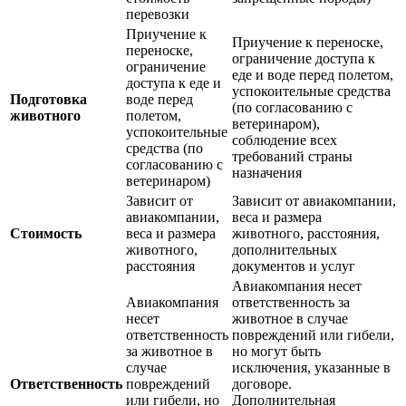
перевозки
Приучение к
Приучение к переноске,
переноске,
ограничение доступа к
ограничение
еде и воде перед полетом,
доступа к еде и
успокоительные средства
Подготовка
воде перед
(по согласованию с
животного
полетом,
ветеринаром),
успокоительные
соблюдение всех
средства (по
требований страны
согласованию с
назначения
ветеринаром)
Зависит от
Зависит от авиакомпании,
авиакомпании,
веса и размера
Стоимость
веса и размера
животного, расстояния,
животного,
дополнительных
расстояния
документов и услуг
Авиакомпания несет
Авиакомпания
ответственность за
несет
животное в случае
ответственность
повреждений или гибели,
за животное в
но могут быть
случае
исключения, указанные в
Ответственность
повреждений
договоре.
или гибели, но
Дополнительная