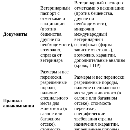
Ветеринарный паспорт с
Ветеринарный
отметками о вакцинации
паспорт с
(против бешенства,
отметками о
другие по
вакцинации
необходимости),
(против
микрочип,
Документы
бешенства,
международный
другие по
ветеринарный
необходимости),
сертификат (форма
возможно,
зависит от страны),
справка от
возможно, карантин,
ветеринара
дополнительные анализы
(кровь, ПЦР)
Размеры и вес
переноски,
Размеры и вес переноски,
разрешенные
разрешенные породы,
породы,
наличие специального
наличие
места для животного (в
специального
салоне или багажном
Правила
места для
отсеке), стоимость
авиакомпании
животного (в
перевозки,
салоне или
специфические
багажном
требования страны
отсеке),
назначения (карантин,
стоимость
запрещенные породы)