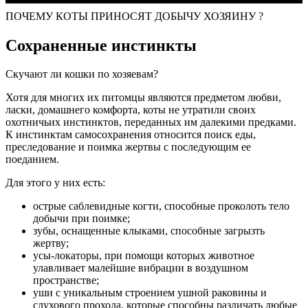
ПОЧЕМУ КОТЫ ПРИНОСЯТ ДОБЫЧУ ХОЗЯИНУ ?
Сохраненные инстинкты
Скучают ли кошки по хозяевам?
Хотя для многих их питомцы являются предметом любви,
ласки, домашнего комфорта, коты не утратили своих
охотничьих инстинктов, переданных им далекими предками.
К инстинктам самосохранения относится поиск еды,
преследование и поимка жертвы с последующим ее
поеданием.
Для этого у них есть:
острые саблевидные когти, способные проколоть тело
добычи при поимке;
зубы, оснащенные клыками, способные загрызть
жертву;
усы-локаторы, при помощи которых животное
улавливает малейшие вибрации в воздушном
пространстве;
уши с уникальным строением ушной раковины и
слухового прохода, которые способны различать любые