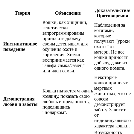
Доказательства/
Теория
Объяснение
Противоречия
Кошки, как хищники,
Наблюдения за
генетически
котятами,
запрограммированы
которые
приносить добычу
получают “уроки
Инстинктивное
своим детенышам для
охоты” от
поведение
обучения охоте и
матери. Не все
кормления. Хозяин
кошки приносят
воспринимается как
добычу, даже из
“альфа-самка/самец”
одного помета.
или член семьи.
Некоторые
кошки приносят
мертвых
Кошка пытается угодить
животных, что не
хозяину, показать свою
Демонстрация
совсем
любовь и преданность,
любви и заботы
демонстрирует
поделившись
заботу. Зависит
“подарком”.
от
индивидуального
характера кошки.
Возможность