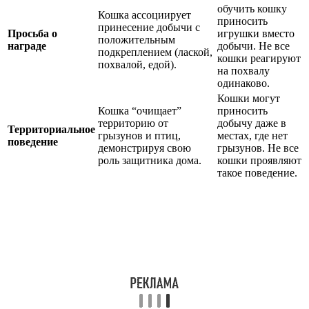
обучить кошку
Кошка ассоциирует
приносить
принесение добычи с
Просьба о
игрушки вместо
положительным
награде
добычи. Не все
подкреплением (лаской,
кошки реагируют
похвалой, едой).
на похвалу
одинаково.
Кошки могут
Кошка “очищает”
приносить
территорию от
добычу даже в
Территориальное
грызунов и птиц,
местах, где нет
поведение
демонстрируя свою
грызунов. Не все
роль защитника дома.
кошки проявляют
такое поведение.