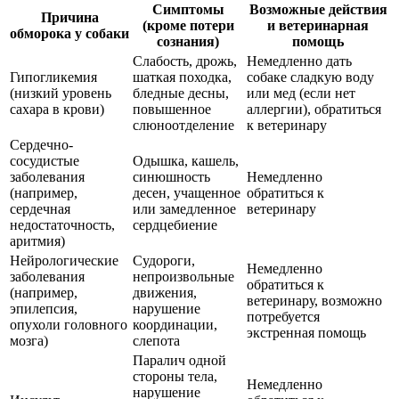
Симптомы
Возможные действия
Причина
(кроме потери
и ветеринарная
обморока у собаки
сознания)
помощь
Слабость, дрожь,
Немедленно дать
Гипогликемия
шаткая походка,
собаке сладкую воду
(низкий уровень
бледные десны,
или мед (если нет
сахара в крови)
повышенное
аллергии), обратиться
слюноотделение
к ветеринару
Сердечно-
сосудистые
Одышка, кашель,
заболевания
синюшность
Немедленно
(например,
десен, учащенное
обратиться к
сердечная
или замедленное
ветеринару
недостаточность,
сердцебиение
аритмия)
Нейрологические
Судороги,
Немедленно
заболевания
непроизвольные
обратиться к
(например,
движения,
ветеринару, возможно
эпилепсия,
нарушение
потребуется
опухоли головного
координации,
экстренная помощь
мозга)
слепота
Паралич одной
стороны тела,
Немедленно
нарушение