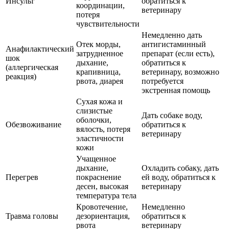
Инсульт
обратиться к
координации,
ветеринару
потеря
чувствительности
Немедленно дать
Отек морды,
антигистаминный
Анафилактический
затрудненное
препарат (если есть),
шок
дыхание,
обратиться к
(аллергическая
крапивница,
ветеринару, возможно
реакция)
рвота, диарея
потребуется
экстренная помощь
Сухая кожа и
слизистые
Дать собаке воду,
оболочки,
Обезвоживание
обратиться к
вялость, потеря
ветеринару
эластичности
кожи
Учащенное
дыхание,
Охладить собаку, дать
Перегрев
покраснение
ей воду, обратиться к
десен, высокая
ветеринару
температура тела
Кровотечение,
Немедленно
Травма головы
дезориентация,
обратиться к
рвота
ветеринару