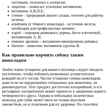
питомцев, склонных к аллергии;
лецитин – помогает усвоению витаминов;
витамины A,В,D,Е;
стевия – природный аналог сахара, полезен для работы
печени;
альбумин (у тёмного шоколада) – источник железа,
необходим для профилактики анемии;
кэроб – порошок рожкового дерева, богат клетчаткой,
витаминами А, В;
пивные дрожжи – витаминно-минеральная добавка;
биотин – комплекс витаминов группы В.
Как правильно кормить собаку таким
шоколадом
Любое новое угощение для вашего питомца следует вводить
постепенно, чтобы избежать возможных аллергических
реакций на его состав. Частое угощение собаки шоколадом,
даже если он предназначен специально для животных, не
рекомендуется. Этот продукт достаточно калорийный, и его
регулярное употребление может привести к ожирению вашего
четвероногого друга. Однако в небольших количествах
шоколад для собак может быть не только вкусным
лакомством, но и полезным для их здоровья. Он способен