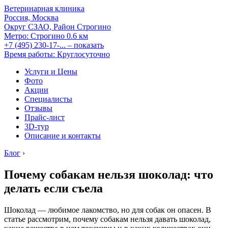
Ветеринарная клиника
Россия, Москва
Округ СЗАО, Район Строгино
Метро:
Строгино
0.6 км
+7 (495) 230-17-...
– показать
Время работы: Круглосуточно
Услуги и Цены
Фото
Акции
Специалисты
Отзывы
Прайс-лист
3D-тур
Описание и контакты
Блог
›
Почему собакам нельзя шоколад: что
делать если съела
Шоколад — любимое лакомство, но для собак он опасен. В
статье рассмотрим, почему собакам нельзя давать шоколад,