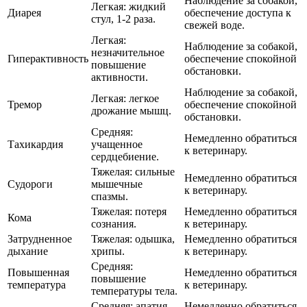
Наблюдение за собакой,
Легкая: жидкий
Диарея
обеспечение доступа к
стул, 1-2 раза.
свежей воде.
Легкая:
Наблюдение за собакой,
незначительное
Гиперактивность
обеспечение спокойной
повышение
обстановки.
активности.
Наблюдение за собакой,
Легкая: легкое
Тремор
обеспечение спокойной
дрожание мышц.
обстановки.
Средняя:
Немедленно обратиться
Тахикардия
учащенное
к ветеринару.
сердцебиение.
Тяжелая: сильные
Немедленно обратиться
Судороги
мышечные
к ветеринару.
спазмы.
Тяжелая: потеря
Немедленно обратиться
Кома
сознания.
к ветеринару.
Затрудненное
Тяжелая: одышка,
Немедленно обратиться
дыхание
хрипы.
к ветеринару.
Средняя:
Повышенная
Немедленно обратиться
повышение
температура
к ветеринару.
температуры тела.
Средняя: апатия,
Немедленно обратиться