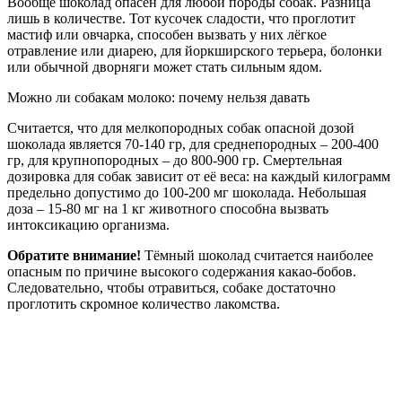
Вообще шоколад опасен для любой породы собак. Разница
лишь в количестве. Тот кусочек сладости, что проглотит
мастиф или овчарка, способен вызвать у них лёгкое
отравление или диарею, для йоркширского терьера, болонки
или обычной дворняги может стать сильным ядом.
Можно ли собакам молоко: почему нельзя давать
Считается, что для мелкопородных собак опасной дозой
шоколада является 70-140 гр, для среднепородных – 200-400
гр, для крупнопородных – до 800-900 гр. Смертельная
дозировка для собак зависит от её веса: на каждый килограмм
предельно допустимо до 100-200 мг шоколада. Небольшая
доза – 15-80 мг на 1 кг животного способна вызвать
интоксикацию организма.
Обратите внимание!
Тёмный шоколад считается наиболее
опасным по причине высокого содержания какао-бобов.
Следовательно, чтобы отравиться, собаке достаточно
проглотить скромное количество лакомства.