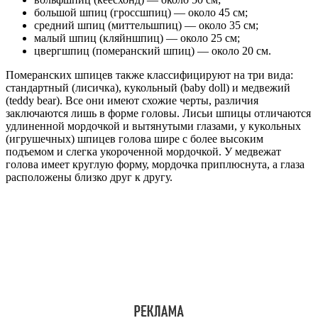
большой шпиц (гроссшпиц) — около 45 см;
средний шпиц (миттельшпиц) — около 35 см;
малый шпиц (кляйншпиц) — около 25 см;
цвергшпиц (померанский шпиц) — около 20 см.
Померанских шпицев также классифицируют на три вида:
стандартный (лисичка), кукольный (baby doll) и медвежий
(teddy bear). Все они имеют схожие черты, различия
заключаются лишь в форме головы. Лисьи шпицы отличаются
удлиненной мордочкой и вытянутыми глазами, у кукольных
(игрушечных) шпицев голова шире с более высоким
подъемом и слегка укороченной мордочкой. У медвежат
голова имеет круглую форму, мордочка приплюснута, а глаза
расположены близко друг к другу.