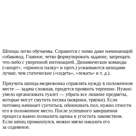
Шпицы легко обучаемы. Справится с ними даже начинающий
собаковод. Главное, четко формулировать задание, запрещать
что-либо с уверенной интонацией. Динамические команды
(«апорт», «принеси палку» и проч.) усваиваются шпицами
лучше, чем статические («сидеть», «лежать» и т. д.).
Приучить шпица-медвежонка справлять нужду в положенном
месте — задача сложная, придется проявить терпение. Нужно
умело организовать туалет — убрать все лишние предметы,
которые могут смутить песика (коврики, тряпки). Если
питомец начинает суетиться, обнюхивать пол, нужно отнести
его в положенное место. После успешного завершения
процесса важно похвалить щенка и угостить лакомством.
Если шпиц промахнулся, можно мягко наказать его
за содеянное.