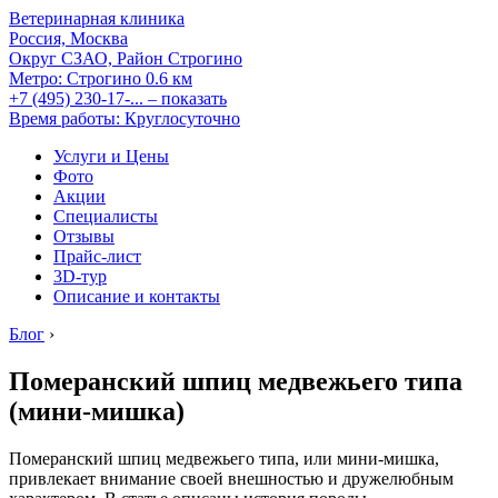
Ветеринарная клиника
Россия, Москва
Округ СЗАО, Район Строгино
Метро:
Строгино
0.6 км
+7 (495) 230-17-...
– показать
Время работы: Круглосуточно
Услуги и Цены
Фото
Акции
Специалисты
Отзывы
Прайс-лист
3D-тур
Описание и контакты
Блог
›
Померанский шпиц медвежьего типа
(мини-мишка)
Померанский шпиц медвежьего типа, или мини-мишка,
привлекает внимание своей внешностью и дружелюбным