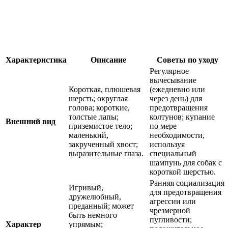
Характеристика
Описание
Советы по уходу
Регулярное
вычесывание
Короткая, плюшевая
(ежедневно или
шерсть; округлая
через день) для
голова; короткие,
предотвращения
толстые лапы;
колтунов; купание
Внешний вид
приземистое тело;
по мере
маленький,
необходимости,
закрученный хвост;
используя
выразительные глаза.
специальный
шампунь для собак с
короткой шерстью.
Ранняя социализация
Игривый,
для предотвращения
дружелюбный,
агрессии или
преданный; может
чрезмерной
быть немного
пугливости;
Характер
упрямым;