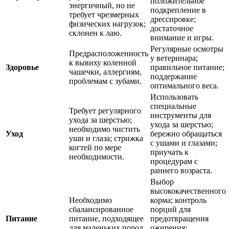
положительное
энергичный, но не
подкрепление в
требует чрезмерных
дрессировке;
физических нагрузок;
достаточное
склонен к лаю.
внимание и игры.
Регулярные осмотры
Предрасположенность
у ветеринара;
к вывиху коленной
Здоровье
правильное питание;
чашечки, аллергиям,
поддержание
проблемам с зубами.
оптимального веса.
Использовать
специальные
Требует регулярного
инструменты для
ухода за шерстью;
ухода за шерстью;
необходимо чистить
Уход
бережно обращаться
уши и глаза; стрижка
с ушами и глазами;
когтей по мере
приучать к
необходимости.
процедурам с
раннего возраста.
Выбор
высококачественного
Необходимо
корма; контроль
сбалансированное
порций для
Питание
питание, подходящее
предотвращения
для маленьких пород
ожирения;