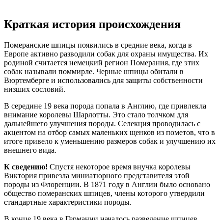
Краткая история происхождения
Померанские шпицы появились в средние века, когда в
Европе активно разводили собак для охраны имущества. Их
родиной считается немецкий регион Померания, где этих
собак называли поммирле. Черные шпицы обитали в
Вюртемберге и использовались для защиты собственности
низших сословий.
В середине 19 века порода попала в Англию, где привлекла
внимание королевы Шарлотты. Это стало толчком для
дальнейшего улучшения породы. Селекция проводилась с
акцентом на отбор самых маленьких щенков из пометов, что в
итоге привело к уменьшению размеров собак и улучшению их
внешнего вида.
К сведению!
Спустя некоторое время внучка королевы
Виктория привезла миниатюрного представителя этой
породы из Флоренции. В 1871 году в Англии было основано
общество померанских шпицев, члены которого утвердили
стандартные характеристики породы.
В конце 19 века в Германии началось разведение шпицев