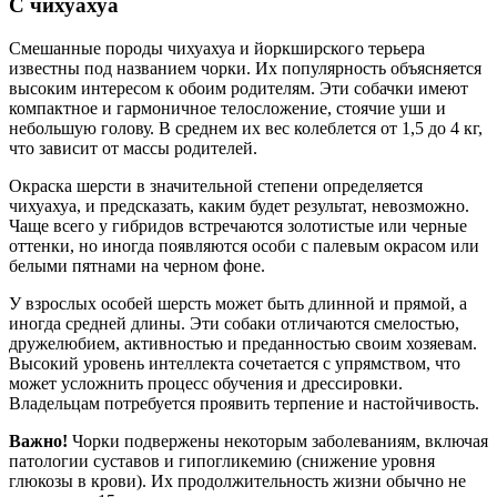
С чихуахуа
Смешанные породы чихуахуа и йоркширского терьера
известны под названием чорки. Их популярность объясняется
высоким интересом к обоим родителям. Эти собачки имеют
компактное и гармоничное телосложение, стоячие уши и
небольшую голову. В среднем их вес колеблется от 1,5 до 4 кг,
что зависит от массы родителей.
Окраска шерсти в значительной степени определяется
чихуахуа, и предсказать, каким будет результат, невозможно.
Чаще всего у гибридов встречаются золотистые или черные
оттенки, но иногда появляются особи с палевым окрасом или
белыми пятнами на черном фоне.
У взрослых особей шерсть может быть длинной и прямой, а
иногда средней длины. Эти собаки отличаются смелостью,
дружелюбием, активностью и преданностью своим хозяевам.
Высокий уровень интеллекта сочетается с упрямством, что
может усложнить процесс обучения и дрессировки.
Владельцам потребуется проявить терпение и настойчивость.
Важно!
Чорки подвержены некоторым заболеваниям, включая
патологии суставов и гипогликемию (снижение уровня
глюкозы в крови). Их продолжительность жизни обычно не