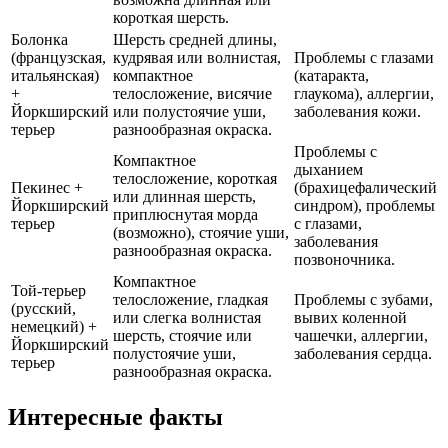
короткая шерсть.
Болонка
Шерсть средней длины,
(французская,
кудрявая или волнистая,
Проблемы с глазами
итальянская)
компактное
(катаракта,
+
телосложение, висячие
глаукома), аллергии,
Йоркширский
или полустоячие уши,
заболевания кожи.
терьер
разнообразная окраска.
Проблемы с
Компактное
дыханием
телосложение, короткая
Пекинес +
(брахицефалический
или длинная шерсть,
Йоркширский
синдром), проблемы
приплюснутая морда
терьер
с глазами,
(возможно), стоячие уши,
заболевания
разнообразная окраска.
позвоночника.
Компактное
Той-терьер
телосложение, гладкая
Проблемы с зубами,
(русский,
или слегка волнистая
вывих коленной
немецкий) +
шерсть, стоячие или
чашечки, аллергии,
Йоркширский
полустоячие уши,
заболевания сердца.
терьер
разнообразная окраска.
Интересные факты