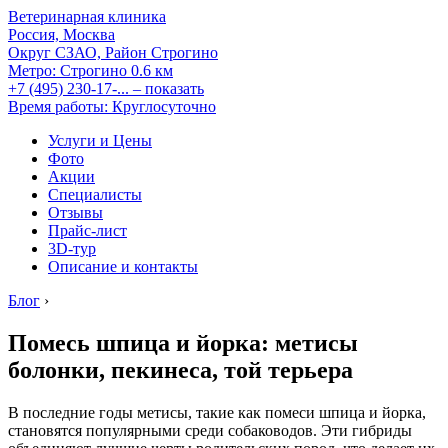
Ветеринарная клиника
Россия, Москва
Округ СЗАО, Район Строгино
Метро:
Строгино
0.6 км
+7 (495) 230-17-...
– показать
Время работы: Круглосуточно
Услуги и Цены
Фото
Акции
Специалисты
Отзывы
Прайс-лист
3D-тур
Описание и контакты
Блог
›
Помесь шпица и йорка: метисы
болонки, пекинеса, той терьера
В последние годы метисы, такие как помеси шпица и йорка,
становятся популярными среди собаководов. Эти гибриды