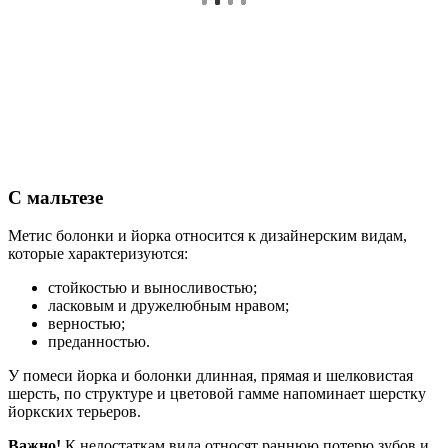
С мальтезе
Метис болонки и йорка относится к дизайнерским видам,
которые характеризуются:
стойкостью и выносливостью;
ласковым и дружелюбным нравом;
верностью;
преданностью.
У помеси йорка и болонки длинная, прямая и шелковистая
шерсть, по структуре и цветовой гамме напоминает шерстку
йоркских терьеров.
Важно!
К недостаткам вида относят раннюю потерю зубов и