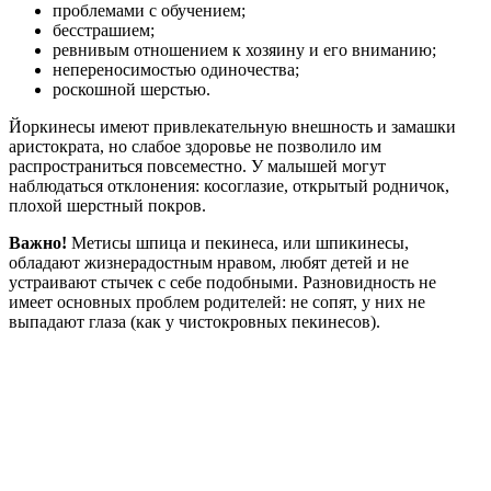
проблемами с обучением;
бесстрашием;
ревнивым отношением к хозяину и его вниманию;
непереносимостью одиночества;
роскошной шерстью.
Йоркинесы имеют привлекательную внешность и замашки
аристократа, но слабое здоровье не позволило им
распространиться повсеместно. У малышей могут
наблюдаться отклонения: косоглазие, открытый родничок,
плохой шерстный покров.
Важно!
Метисы шпица и пекинеса, или шпикинесы,
обладают жизнерадостным нравом, любят детей и не
устраивают стычек с себе подобными. Разновидность не
имеет основных проблем родителей: не сопят, у них не
выпадают глаза (как у чистокровных пекинесов).