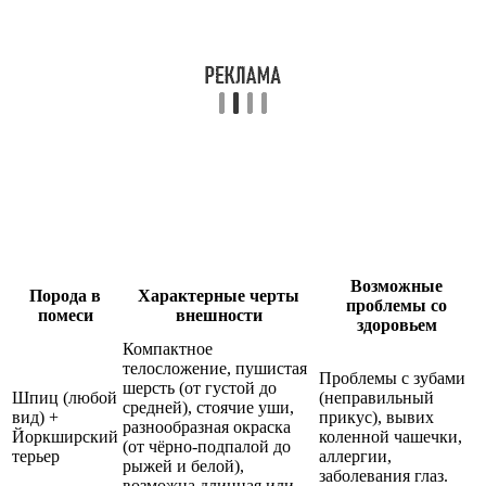
Возможные
Порода в
Характерные черты
проблемы со
помеси
внешности
здоровьем
Компактное
телосложение, пушистая
Проблемы с зубами
шерсть (от густой до
Шпиц (любой
(неправильный
средней), стоячие уши,
вид) +
прикус), вывих
разнообразная окраска
Йоркширский
коленной чашечки,
(от чёрно-подпалой до
терьер
аллергии,
рыжей и белой),
заболевания глаз.
возможна длинная или