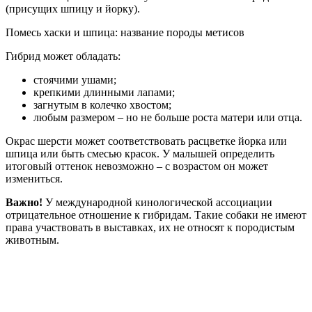
(присущих шпицу и йорку).
Помесь хаски и шпица: название породы метисов
Гибрид может обладать:
стоячими ушами;
крепкими длинными лапами;
загнутым в колечко хвостом;
любым размером – но не больше роста матери или отца.
Окрас шерсти может соответствовать расцветке йорка или
шпица или быть смесью красок. У малышей определить
итоговый оттенок невозможно – с возрастом он может
измениться.
Важно!
У международной кинологической ассоциации
отрицательное отношение к гибридам. Такие собаки не имеют
права участвовать в выставках, их не относят к породистым
животным.