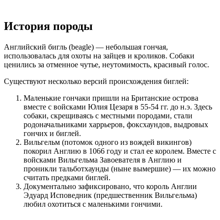
История породы
Английский бигль (beagle) — небольшая гончая,
использовалась для охоты на зайцев и кроликов. Собаки
ценились за отменное чутье, неутомимость, красивый голос.
Существуют несколько версий происхождения биглей:
Маленькие гончаки пришли на Британские острова
вместе с войсками Юлия Цезаря в 55-54 гг. до н.э. Здесь
собаки, скрещиваясь с местными породами, стали
родоначальниками харрьеров, фоксхаундов, выдровых
гончих и биглей.
Вильгельм (потомок одного из вождей викингов)
покорил Англию в 1066 году и стал ее королем. Вместе с
войсками Вильгельма Завоевателя в Англию и
проникли тальботхаунды (ныне вымершие) — их можно
считать предками биглей.
Документально зафиксировано, что король Англии
Эдуард Исповедник (предшественник Вильгельма)
любил охотиться с маленькими гончими.