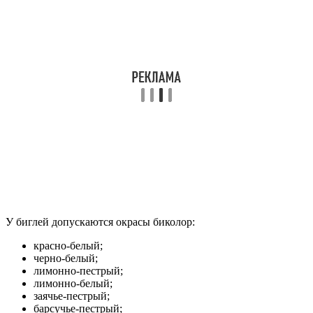
У биглей допускаются окрасы биколор:
красно-белый;
черно-белый;
лимонно-пестрый;
лимонно-белый;
заячье-пестрый;
барсучье-пестрый;