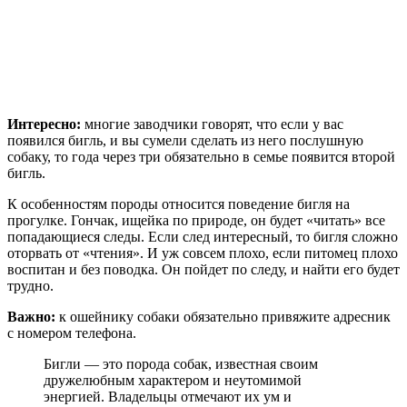
Интересно:
многие заводчики говорят, что если у вас
появился бигль, и вы сумели сделать из него послушную
собаку, то года через три обязательно в семье появится второй
бигль.
К особенностям породы относится поведение бигля на
прогулке. Гончак, ищейка по природе, он будет «читать» все
попадающиеся следы. Если след интересный, то бигля сложно
оторвать от «чтения». И уж совсем плохо, если питомец плохо
воспитан и без поводка. Он пойдет по следу, и найти его будет
трудно.
Важно:
к ошейнику собаки обязательно привяжите адресник
с номером телефона.
Бигли — это порода собак, известная своим
дружелюбным характером и неутомимой
энергией. Владельцы отмечают их ум и