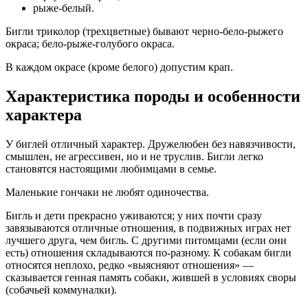
рыже-белый.
Бигли триколор (трехцветные) бывают черно-бело-рыжего
окраса; бело-рыже-голубого окраса.
В каждом окрасе (кроме белого) допустим крап.
Характеристика породы и особенности
характера
У биглей отличный характер. Дружелюбен без навязчивости,
смышлен, не агрессивен, но и не труслив. Бигли легко
становятся настоящими любимцами в семье.
Маленькие гончаки не любят одиночества.
Бигль и дети прекрасно уживаются; у них почти сразу
завязываются отличные отношения, в подвижных играх нет
лучшего друга, чем бигль. С другими питомцами (если они
есть) отношения складываются по-разному. К собакам бигли
относятся неплохо, редко «выясняют отношения» —
сказывается генная память собаки, жившей в условиях своры
(собачьей коммуналки).