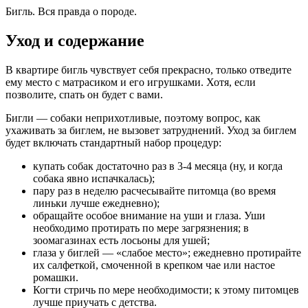
Бигль. Вся правда о породе.
Уход и содержание
В квартире бигль чувствует себя прекрасно, только отведите
ему место с матрасиком и его игрушками. Хотя, если
позволите, спать он будет с вами.
Бигли — собаки неприхотливые, поэтому вопрос, как
ухаживать за биглем, не вызовет затруднений. Уход за биглем
будет включать стандартный набор процедур:
купать собак достаточно раз в 3-4 месяца (ну, и когда
собака явно испачкалась);
пару раз в неделю расчесывайте питомца (во время
линьки лучше ежедневно);
обращайте особое внимание на уши и глаза. Уши
необходимо протирать по мере загрязнения; в
зоомагазинах есть лосьоны для ушей;
глаза у биглей — «слабое место»; ежедневно протирайте
их салфеткой, смоченной в крепком чае или настое
ромашки.
Когти стричь по мере необходимости; к этому питомцев
лучше приучать с детства.