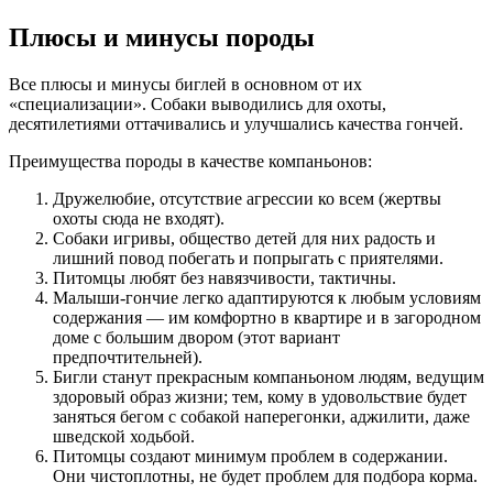
Плюсы и минусы породы
Все плюсы и минусы биглей в основном от их
«специализации». Собаки выводились для охоты,
десятилетиями оттачивались и улучшались качества гончей.
Преимущества породы в качестве компаньонов:
Дружелюбие, отсутствие агрессии ко всем (жертвы
охоты сюда не входят).
Собаки игривы, общество детей для них радость и
лишний повод побегать и попрыгать с приятелями.
Питомцы любят без навязчивости, тактичны.
Малыши-гончие легко адаптируются к любым условиям
содержания — им комфортно в квартире и в загородном
доме с большим двором (этот вариант
предпочтительней).
Бигли станут прекрасным компаньоном людям, ведущим
здоровый образ жизни; тем, кому в удовольствие будет
заняться бегом с собакой наперегонки, аджилити, даже
шведской ходьбой.
Питомцы создают минимум проблем в содержании.
Они чистоплотны, не будет проблем для подбора корма.