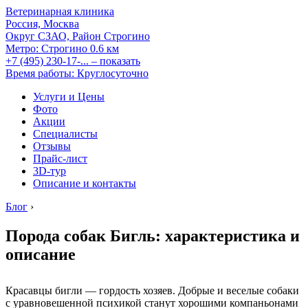
Ветеринарная клиника
Россия, Москва
Округ СЗАО, Район Строгино
Метро:
Строгино
0.6 км
+7 (495) 230-17-...
– показать
Время работы: Круглосуточно
Услуги и Цены
Фото
Акции
Специалисты
Отзывы
Прайс-лист
3D-тур
Описание и контакты
Блог
›
Порода собак Бигль: характеристика и
описание
Красавцы бигли — гордость хозяев. Добрые и веселые собаки
с уравновешенной психикой станут хорошими компаньонами