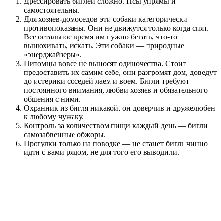
Дрессировать биглей сложно. Псы упрямы и
самостоятельны.
Для хозяев-домоседов эти собаки категорически
противопоказаны. Они не движутся только когда спят.
Все остальное время им нужно бегать, что-то
вынюхивать, искать. Эти собаки — природные
«энерджайзеры».
Питомцы вовсе не выносят одиночества. Стоит
предоставить их самим себе, они разгромят дом, доведут
до истерики соседей лаем и воем. Бигли требуют
постоянного внимания, любви хозяев и обязательного
общения с ними.
Охранник из бигля никакой, он доверчив и дружелюбен
к любому чужаку.
Контроль за количеством пищи каждый день — бигли
самозабвенные обжоры.
Прогулки только на поводке — не станет бигль чинно
идти с вами рядом, не для того его выводили.