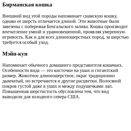
Бирманская кошка
Внешний вид этой породы напоминает сиамскую кошку,
однако ее шерсть отличается длиной. Эти животные были
завезены с побережья Бенгальского залива. Кошка производит
впечатление умной и уравновешенной, проявляя умеренную
игривость. Как и для всех длинношерстных пород, за шерстью
требуется особый уход.
Мэйн-кун
Напоминает обычного домашнего представителя кошачьих.
Особенности вида — это кисточки на ушах и гигантский
размер. Животное длинношерстное, окрас традиционно
дымчатый, но встречаются и другие расцветки. Волосяной
покров густой даже в ушах и между подушечками лап.
Повышенная шерстистость обусловлена тем, что вид
выводили для холодного севера США.