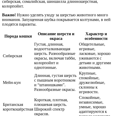
сибирская, сомалийская, шиншилла длинношерстная,
колорпойнт.
Важно!
Нужно уделять уходу за шерстью животного много
внимания. Запущенная шубка покрывается колтунами, в ней
плодятся паразиты.
Описание шерсти и
Характер и
Порода кошки
окраса
особенности
Густая, длинная,
Общительные,
водоотталкивающая
игривые,
шерсть. Разнообразные
ласковые, хорошо
Сибирская
окрасы, включая табби,
уживаются с
колорпойнт и
детьми и другими
однотонные.
животными.
Крупные,
Длинная, густая шерсть
спокойные,
с пышным воротником
Мейн-кун
дружелюбные,
и “штанишками”.
склонны к
Разнообразные окрасы.
игривости.
Спокойные,
Короткая, плотная,
независимые,
Британская
плюшевая шерсть.
умные, хорошо
короткошёрстная
Широкий спектр
адаптируются к
окрасов.