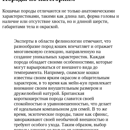
Кошачьи породы отличаются не только анатомическими
характеристиками, такими как длина лап, форма головы и
наличие или отсутствие хвоста, но и длиной шерсти,
габаритами тела и окраской.
Эксперты в области фелинологии отмечают, что
разнообразие пород кошек впечатляет и отражает
многовековую селекцию, направленную на
создание уникальных характеристик. Каждая
порода обладает своими особенностями, которые
могут варьироваться от внешнего вида до
темперамента. Например, сиамские кошки
известны своим ярким окрасом и общительным
характером, в то время как мейн-кун привлекает
внимание своим внушительным размером и
дружелюбной натурой. Британская
короткошерстная порода славится своей
спокойностью и уравновешенностью, что делает
её идеальным компаньоном для семей. В то же
время, экзотические породы, такие как сфинкс,
завораживают своей необычной внешностью и
требуют особого ухода. Таким образом, выбор
породы зависит не только от эстетических