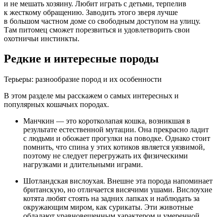
и не мешать хозяину. Любит играть с детьми, терпелив
к жесткому обращению. Заводить этого зверя лучше
в большом частном доме со свободным доступом на улицу.
Там питомец сможет порезвиться и удовлетворить свои
охотничьи инстинкты.
Редкие и интересные породы
Терьеры: разнообразие пород и их особенности
В этом разделе мы расскажем о самых интересных и
популярных кошачьих породах.
Манчкин — это коротколапая кошка, возникшая в
результате естественной мутации. Она прекрасно ладит
с людьми и обожает прогулки на поводке. Однако стоит
помнить, что спина у этих котиков является уязвимой,
поэтому не следует перегружать их физическими
нагрузками и длительными играми.
Шотландская вислоухая. Внешне эта порода напоминает
британскую, но отличается висячими ушами. Вислоухие
котята любят стоять на задних лапках и наблюдать за
окружающим миром, как сурикаты. Эти животные
обладают уравновешенным характером и умеренной