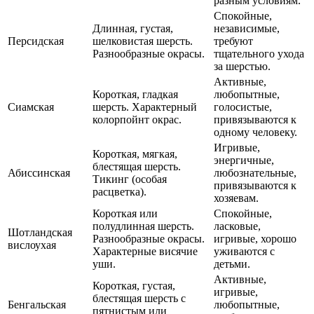
разным условиям.
Спокойные,
Длинная, густая,
независимые,
Персидская
шелковистая шерсть.
требуют
Разнообразные окрасы.
тщательного ухода
за шерстью.
Активные,
Короткая, гладкая
любопытные,
Сиамская
шерсть. Характерный
голосистые,
колорпойнт окрас.
привязываются к
одному человеку.
Игривые,
Короткая, мягкая,
энергичные,
блестящая шерсть.
Абиссинская
любознательные,
Тикинг (особая
привязываются к
расцветка).
хозяевам.
Короткая или
Спокойные,
полудлинная шерсть.
ласковые,
Шотландская
Разнообразные окрасы.
игривые, хорошо
вислоухая
Характерные висячие
уживаются с
уши.
детьми.
Активные,
Короткая, густая,
игривые,
блестящая шерсть с
Бенгальская
любопытные,
пятнистым или