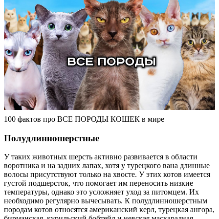
100 фактов про ВСЕ ПОРОДЫ КОШЕК в мире
Полудлинношерстные
У таких животных шерсть активно развивается в области
воротника и на задних лапах, хотя у турецкого вана длинные
волосы присутствуют только на хвосте. У этих котов имеется
густой подшерсток, что помогает им переносить низкие
температуры, однако это усложняет уход за питомцем. Их
необходимо регулярно вычесывать. К полудлинношерстным
породам котов относятся американский керл, турецкая ангора,
бирманская, курильский бобтейл и невская маскарадная.