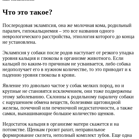
Что это такое?
Послеродовая эклампсия, она же молочная кома, родильный
паралич, гипокальциемия – это все названия одного
неврологического расстройства, этиология которого до конца
не установлена.
Эклампсия у собаки после родов наступает от резкого упадка
уровня кальция и глюкозы в организме животного. Если
кальций по каким-то причинам не усваивается, либо собака
недополучает его в нужном количестве, то это приводит и к
падению уровня глюкозы в крови.
Явление это довольно частое у собак мелких пород, но и
крупные не становятся исключением, они тоже подвержены
этому заболеванию. Склонны к родильному параличу собаки
с нарушением обмена веществ, болезнями щитовидной
железы, почечной или печеночной недостаточности, а также
самки, вынашивающие большое количество щенков.
Недостаток кальция в организме матери скажется и на
потомстве. Щенкам грозит рахит, неправильное
формирование скелета, неполный комплект зубов. Еще одна