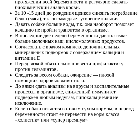
протяжении всей беременности и регулярно сдавать
биохимический анализ крови.
За 10 -15 дней до рождения щенков снизить потребление
белка (мяса), т.к. он замедляет усвоение кальция.
Давать собаке больше воды, т.к. она наоборот помогает
кальцию не пройти транзитом в организме.
В последние две недели беременности давать самке
больше молочных каш, кисломолочных продуктов.
Согласовать с врачом комплекс дополнительных
минеральных подкормок с содержанием кальция и
витамина D
Перед вязкой обязательно провести профилактику
против гельминтов.
Следить за весом собаки, ожирение — плохой
помощник здоровью животного.
До вязки сдать анализы на вирусы и воспалительные
процессы в организме, сниженный иммунитет
подвержен любым недугам, гипокальциемия не
исключение.
Если собака питается готовым сухим кормом, в период
беременности стоит ее перевести на корм класса
«холистик» или «супер премиум»