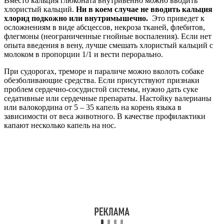
Вместо кальция глюконата внутривенно можно вводить
хлористый кальций.
Ни в коем случае не вводить кальция
хлорид подкожно или внутримышечно.
Это приведет к
осложнениям в виде абсцессов, некроза тканей, флебитов,
флегмоны (неограниченные гнойные воспаления). Если нет
опыта введения в вену, лучше смешать хлористый кальций с
молоком в пропорции 1/1 и вести перорально.
При судорогах, треморе и параличе можно вколоть собаке
обезболивающие средства. Если присутствуют признаки
проблем сердечно-сосудистой системы, нужно дать суке
седативные или сердечные препараты. Настойку валерианы
или валокордина от 5 – 35 капель на корень языка в
зависимости от веса животного. В качестве профилактики
капают несколько капель на нос.