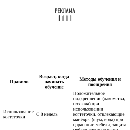
Возраст, когда
Методы обучения и
Правило
начинать
поощрения
обучение
Положительное
подкрепление (лакомства,
похвала) при
использовании
Использование
С 8 недель
когтеточки, отвлекающие
когтеточки
манёвры (шум, вода) при
царапании мебели, защита
мебели специальными