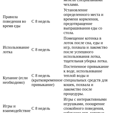
чехлами.
Установление
определенного места и
Правила
времени кормления,
поведения во
С 8 недель
предотвращение
время еды
выпрашивания еды со
стола.
Помещение котенка в
лоток после сна, еды и
Использование
игр, похвала и лакомство
С 8 недель
лотка
после успешного
использования лотка,
тщательная уборка лотка.
Постепенное привыкание
к воде, использование
С 8 недель
теплой воды и
Купание (если
(кратковременное
специальных средств для
необходимо)
привыкание)
кошек, похвала и
лакомство после
процедуры.
Игры с интерактивными
игрушками, поощрение
Игры и
С 8 недель
спокойного поведения,
взаимодействие
избегание игр, которые