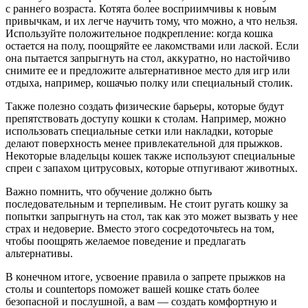
с раннего возраста. Котята более восприимчивы к новым
привычкам, и их легче научить тому, что можно, а что нельзя.
Используйте положительное подкрепление: когда кошка
остается на полу, поощряйте ее лакомствами или лаской. Если
она пытается запрыгнуть на стол, аккуратно, но настойчиво
снимите ее и предложите альтернативное место для игр или
отдыха, например, кошачью полку или специальный столик.
Также полезно создать физические барьеры, которые будут
препятствовать доступу кошки к столам. Например, можно
использовать специальные сетки или накладки, которые
делают поверхность менее привлекательной для прыжков.
Некоторые владельцы кошек также используют специальные
спреи с запахом цитрусовых, которые отпугивают животных.
Важно помнить, что обучение должно быть
последовательным и терпеливым. Не стоит ругать кошку за
попытки запрыгнуть на стол, так как это может вызвать у нее
страх и недоверие. Вместо этого сосредоточьтесь на том,
чтобы поощрять желаемое поведение и предлагать
альтернативы.
В конечном итоге, усвоение правила о запрете прыжков на
столы и countertops поможет вашей кошке стать более
безопасной и послушной, а вам — создать комфортную и