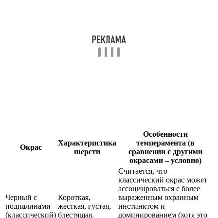
Особенности
Характеристика
темперамента (в
Окрас
шерсти
сравнении с другими
окрасами – условно)
Считается, что
классический окрас может
ассоциироваться с более
Черный с
Короткая,
выраженным охранным
подпалинами
жесткая, густая,
инстинктом и
(классический)
блестящая.
доминированием (хотя это