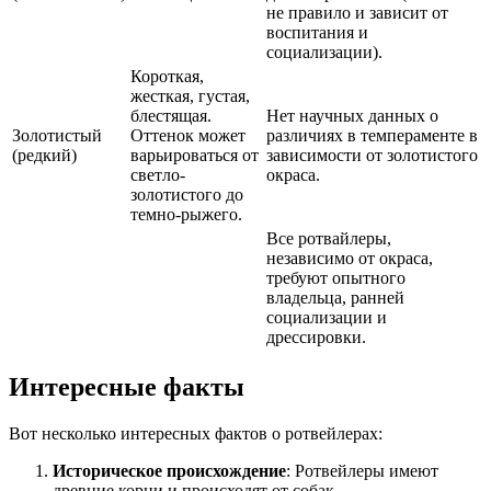
не правило и зависит от
воспитания и
социализации).
Короткая,
жесткая, густая,
блестящая.
Нет научных данных о
Золотистый
Оттенок может
различиях в темпераменте в
(редкий)
варьироваться от
зависимости от золотистого
светло-
окраса.
золотистого до
темно-рыжего.
Все ротвайлеры,
независимо от окраса,
требуют опытного
владельца, ранней
социализации и
дрессировки.
Интересные факты
Вот несколько интересных фактов о ротвейлерах:
Историческое происхождение
: Ротвейлеры имеют
древние корни и происходят от собак,