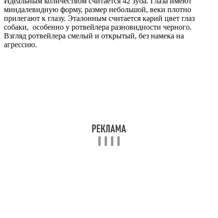
Идеальным количеством считается 42 зуба. Глаза имеют
миндалевидную форму, размер небольшой, веки плотно
прилегают к глазу. Эталонным считается карий цвет глаз
собаки, особенно у ротвейлера разновидности черного.
Взгляд ротвейлера смелый и открытый, без намека на
агрессию.