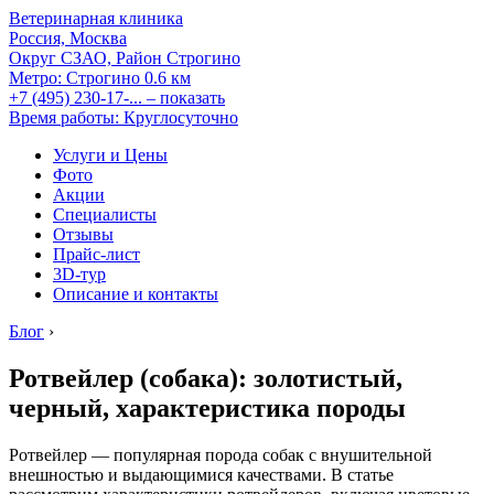
Ветеринарная клиника
Россия, Москва
Округ СЗАО, Район Строгино
Метро:
Строгино
0.6 км
+7 (495) 230-17-...
– показать
Время работы: Круглосуточно
Услуги и Цены
Фото
Акции
Специалисты
Отзывы
Прайс-лист
3D-тур
Описание и контакты
Блог
›
Ротвейлер (собака): золотистый,
черный, характеристика породы
Ротвейлер — популярная порода собак с внушительной
внешностью и выдающимися качествами. В статье