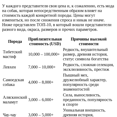
У каждого представителя своя цена и, к сожалению, есть мода
на собак, которая непосредственным образом влияет на
стоимость каждой конкретной породы. Цены могут
измениться, но после снижения спроса и никак не иначе.
Ниже представлен ТОП-10, в который вошли представители
разного вида, окраса, размеров и прочих параметров.
Приблизительная
Причины высокой
Порода
стоимость (USD)
стоимости
Редкость, внушительный
Тибетский
10,000 – 100,000+
размер, древняя история,
мастиф
статус символа богатства
Редкость, сложная селекция,
Левхен
7,000 – 10,000+
эксклюзивность, престиж
Пышный мех,
Самоедская
дружелюбный характер,
4,000 – 8,000+
собака
популярность среди
знаменитостей
Сила, выносливость,
Аляскинский
3,000 – 6,000+
преданность, популярность
маламут
в спорте
Уникальная внешность,
Чау-чау
3,000 – 5,000+
древняя история,