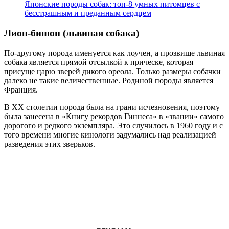
Японские породы собак: топ-8 умных питомцев с
бесстрашным и преданным сердцем
Лион-бишон (львиная собака)
По-другому порода именуется как лоучен, а прозвище львиная
собака является прямой отсылкой к прическе, которая
присуще царю зверей дикого ореола. Только размеры собачки
далеко не такие величественные. Родиной породы является
Франция.
В XX столетии порода была на грани исчезновения, поэтому
была занесена в «Книгу рекордов Гиннеса» в «звании» самого
дорогого и редкого экземпляра. Это случилось в 1960 году и с
того времени многие кинологи задумались над реализацией
разведения этих зверьков.