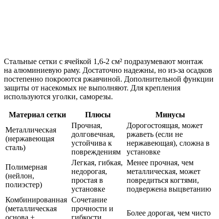
Стальные сетки с ячейкой 1,6-2 см² подразумевают монтаж
на алюминиевую раму. Достаточно надежны, но из-за осадков
постепенно покроются ржавчиной. Дополнительной функции
защиты от насекомых не выполняют. Для крепления
используются уголки, саморезы.
Материал сетки
Плюсы
Минусы
Прочная,
Дорогостоящая, может
Металлическая
долговечная,
ржаветь (если не
(нержавеющая
устойчива к
нержавеющая), сложна в
сталь)
повреждениям
установке
Легкая, гибкая,
Менее прочная, чем
Полимерная
недорогая,
металлическая, может
(нейлон,
простая в
повредиться когтями,
полиэстер)
установке
подвержена выцветанию
Комбинированная
Сочетание
(металлическая
прочности и
Более дорогая, чем чисто
основа +
гибкости,