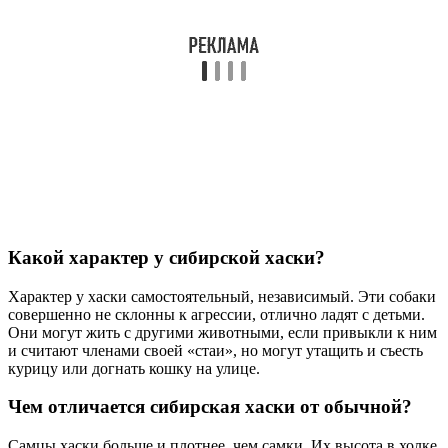
Какой характер у сибирской хаски?
Характер у хаски самостоятельный, независимый. Эти собаки
совершенно не склонны к агрессии, отлично ладят с детьми.
Они могут жить с другими животными, если привыкли к ним
и считают членами своей «стаи», но могут утащить и съесть
курицу или догнать кошку на улице.
Чем отличается сибирская хаски от обычной?
Самцы хаски больше и плотнее, чем самки. Их высота в холке