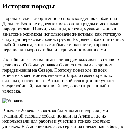
История породы
Порода хаски – аборигенного происхождения. Собаки на
Дальнем Востоке с древних веков жили рядом с местными
народностями. Нивхи, чуванцы, кереки, чукчи-альканын,
азиатские эскимосы использовали животных, как тягловую
силу при перевозке людей, грузов. Ездовые собаки питались
рыбой и мясом, которые добывали охотники, хорошо
переносили морозы и были верными помощниками.
Их рабочие качества помогали людям выживать в суровых
условиях. Собачьи упряжки были основным средством
передвижения на Севере. Поэтому поневоле из всех
животных местное население отбирало самых крепких,
сильных, послушных. В ходе такой селекции получился
трудолюбивый, выносливый пес, ориентированный на
человека.
В начале 20 века с золотодобытчиками и торговцами
пушниной ездовые собаки попали на Аляску, где их
использовали для работы и участия в гонках собачьих
упряжек. В Америке началась серьезная племенная работа, в