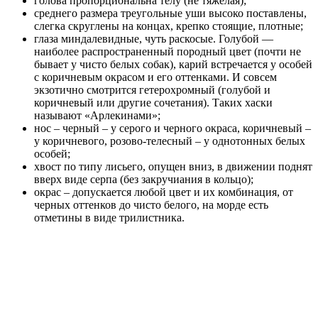
голова пропорциональна телу (не тяжелая);
среднего размера треугольные уши высоко поставлены,
слегка скруглены на концах, крепко стоящие, плотные;
глаза миндалевидные, чуть раскосые. Голубой —
наиболее распространенный породный цвет (почти не
бывает у чисто белых собак), карий встречается у особей
с коричневым окрасом и его оттенками. И совсем
экзотично смотрится гетерохромный (голубой и
коричневый или другие сочетания). Таких хаски
называют «Арлекинами»;
нос – черный – у серого и черного окраса, коричневый –
у коричневого, розово-телесный – у однотонных белых
особей;
хвост по типу лисьего, опущен вниз, в движении поднят
вверх виде серпа (без закручиания в кольцо);
окрас – допускается любой цвет и их комбинация, от
черных оттенков до чисто белого, на морде есть
отметины в виде трилистника.