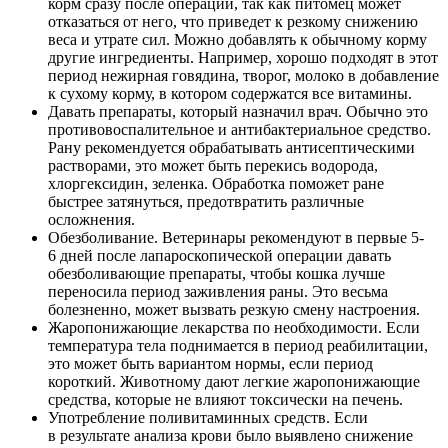
корм сразу после операции, так как питомец может
отказаться от него, что приведет к резкому снижению
веса и утрате сил. Можно добавлять к обычному корму
другие ингредиенты. Например, хорошо подходят в этот
период нежирная говядина, творог, молоко в добавление
к сухому корму, в котором содержатся все витамины.
Давать препараты, который назначил врач. Обычно это
противовоспалительное и антибактериальное средство.
Рану рекомендуется обрабатывать антисептическими
растворами, это может быть перекись водорода,
хлоргексидин, зеленка. Обработка поможет ране
быстрее затянуться, предотвратить различные
осложнения.
Обезболивание. Ветеринары рекомендуют в первые 5-
6 дней после лапароскопической операции давать
обезболивающие препараты, чтобы кошка лучше
переносила период заживления раны. Это весьма
болезненно, может вызвать резкую смену настроения.
Жаропонижающие лекарства по необходимости. Если
температура тела поднимается в период реабилитации,
это может быть вариантом нормы, если период
короткий. Животному дают легкие жаропонижающие
средства, которые не влияют токсически на печень.
Употребление поливитаминных средств. Если
в результате анализа крови было выявлено снижение