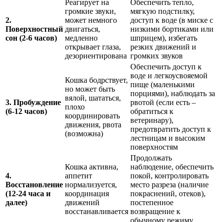
Реагирует на
Обеспечить тепло,
громкие звуки,
мягкую подстилку,
2.
может немного
доступ к воде (в миске с
Поверхностный
двигаться,
низкими бортиками или
сон (2-6 часов)
медленно
шприцем), избегать
открывает глаза,
резких движений и
дезориентирована
громких звуков
Обеспечить доступ к
воде и легкоусвояемой
Кошка бодрствует,
пище (маленькими
но может быть
порциями), наблюдать за
вялой, шататься,
3. Пробуждение
рвотой (если есть –
плохо
(6-12 часов)
обратиться к
координировать
ветеринару),
движения, рвота
предотвратить доступ к
(возможна)
лестницам и высоким
поверхностям
Продолжать
Кошка активна,
наблюдение, обеспечить
4.
аппетит
покой, контролировать
Восстановление
нормализуется,
место разреза (наличие
(12-24 часа и
координация
покраснений, отеков),
далее)
движений
постепенное
восстанавливается
возвращение к
обычному режиму