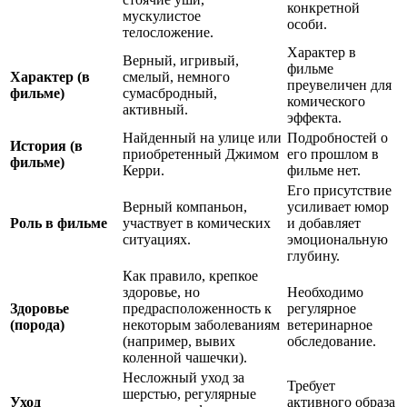
конкретной
мускулистое
особи.
телосложение.
Характер в
Верный, игривый,
фильме
Характер (в
смелый, немного
преувеличен для
фильме)
сумасбродный,
комического
активный.
эффекта.
Найденный на улице или
Подробностей о
История (в
приобретенный Джимом
его прошлом в
фильме)
Керри.
фильме нет.
Его присутствие
Верный компаньон,
усиливает юмор
Роль в фильме
участвует в комических
и добавляет
ситуациях.
эмоциональную
глубину.
Как правило, крепкое
здоровье, но
Необходимо
Здоровье
предрасположенность к
регулярное
(порода)
некоторым заболеваниям
ветеринарное
(например, вывих
обследование.
коленной чашечки).
Несложный уход за
Требует
шерстью, регулярные
Уход
активного образа