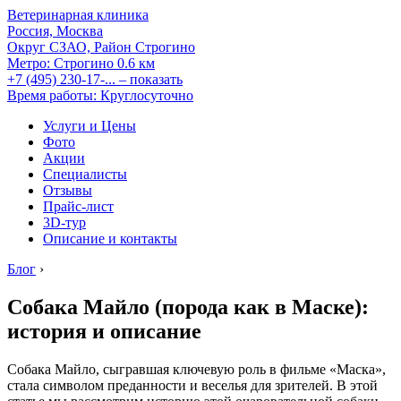
Ветеринарная клиника
Россия, Москва
Округ СЗАО, Район Строгино
Метро:
Строгино
0.6 км
+7 (495) 230-17-...
– показать
Время работы: Круглосуточно
Услуги и Цены
Фото
Акции
Специалисты
Отзывы
Прайс-лист
3D-тур
Описание и контакты
Блог
›
Собака Майло (порода как в Маске):
история и описание
Собака Майло, сыгравшая ключевую роль в фильме «Маска»,
стала символом преданности и веселья для зрителей. В этой