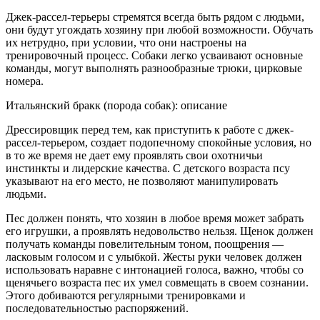
Джек-рассел-терьеры стремятся всегда быть рядом с людьми,
они будут угождать хозяину при любой возможности. Обучать
их нетрудно, при условии, что они настроены на
тренировочный процесс. Собаки легко усваивают основные
команды, могут выполнять разнообразные трюки, цирковые
номера.
Итальянский бракк (порода собак): описание
Дрессировщик перед тем, как приступить к работе с джек-
рассел-терьером, создает подопечному спокойные условия, но
в то же время не дает ему проявлять свои охотничьи
инстинкты и лидерские качества. С детского возраста псу
указывают на его место, не позволяют манипулировать
людьми.
Пес должен понять, что хозяин в любое время может забрать
его игрушки, а проявлять недовольство нельзя. Щенок должен
получать команды повелительным тоном, поощрения —
ласковым голосом и с улыбкой. Жесты руки человек должен
использовать наравне с интонацией голоса, важно, чтобы со
щенячьего возраста пес их умел совмещать в своем сознании.
Этого добиваются регулярными тренировками и
последовательностью распоряжений.