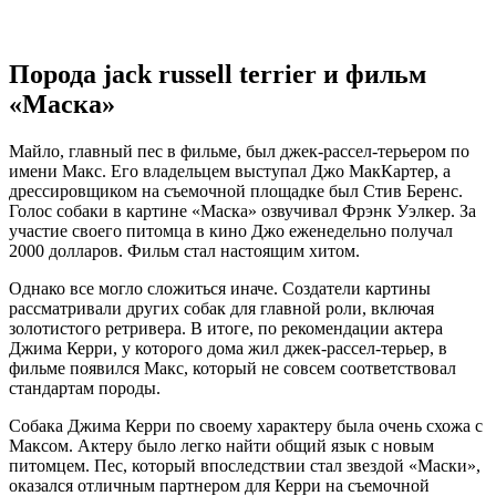
Порода jack russell terrier и фильм
«Маска»
Майло, главный пес в фильме, был джек-рассел-терьером по
имени Макс. Его владельцем выступал Джо МакКартер, а
дрессировщиком на съемочной площадке был Стив Беренс.
Голос собаки в картине «Маска» озвучивал Фрэнк Уэлкер. За
участие своего питомца в кино Джо еженедельно получал
2000 долларов. Фильм стал настоящим хитом.
Однако все могло сложиться иначе. Создатели картины
рассматривали других собак для главной роли, включая
золотистого ретривера. В итоге, по рекомендации актера
Джима Керри, у которого дома жил джек-рассел-терьер, в
фильме появился Макс, который не совсем соответствовал
стандартам породы.
Собака Джима Керри по своему характеру была очень схожа с
Максом. Актеру было легко найти общий язык с новым
питомцем. Пес, который впоследствии стал звездой «Маски»,
оказался отличным партнером для Керри на съемочной