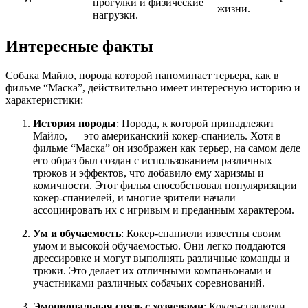
прогулки и физические
жизни.
нагрузки.
Интересные факты
Собака Майло, порода которой напоминает терьера, как в
фильме “Маска”, действительно имеет интересную историю и
характеристики:
История породы
: Порода, к которой принадлежит
Майло, — это американский кокер-спаниель. Хотя в
фильме “Маска” он изображен как терьер, на самом деле
его образ был создан с использованием различных
трюков и эффектов, что добавило ему харизмы и
комичности. Этот фильм способствовал популяризации
кокер-спаниелей, и многие зрители начали
ассоциировать их с игривым и преданным характером.
Ум и обучаемость
: Кокер-спаниели известны своим
умом и высокой обучаемостью. Они легко поддаются
дрессировке и могут выполнять различные команды и
трюки. Это делает их отличными компаньонами и
участниками различных собачьих соревнований.
Эмоциональная связь с хозяевами
: Кокер-спаниели,