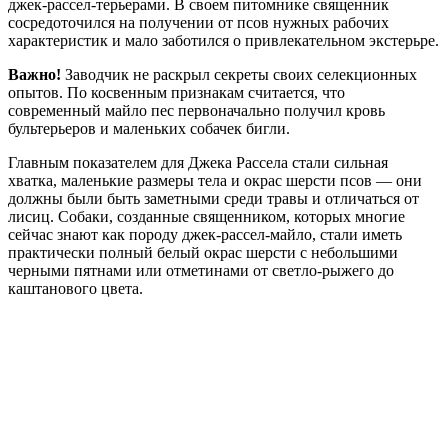
джек-рассел-терьерами. В своем питомнике священник
сосредоточился на получении от псов нужных рабочих
характеристик и мало заботился о привлекательном экстерьре.
Важно!
Заводчик не раскрыл секреты своих селекционных
опытов. По косвенным признакам считается, что
современный майло пес первоначально получил кровь
бультерьеров и маленьких собачек бигли.
Главным показателем для Джека Рассела стали сильная
хватка, маленькие размеры тела и окрас шерсти псов — они
должны были быть заметными среди травы и отличаться от
лисиц. Собаки, созданные священником, которых многие
сейчас знают как породу джек-рассел-майло, стали иметь
практически полный белый окрас шерсти с небольшими
черными пятнами или отметинами от светло-рыжего до
каштанового цвета.