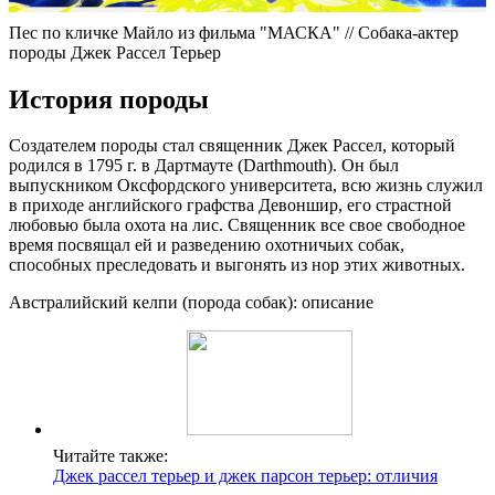
Пес по кличке Майло из фильма "МАСКА" // Собака-актер
породы Джек Рассел Терьер
История породы
Создателем породы стал священник Джек Рассел, который
родился в 1795 г. в Дартмауте (Darthmouth). Он был
выпускником Оксфордского университета, всю жизнь служил
в приходе английского графства Девоншир, его страстной
любовью была охота на лис. Священник все свое свободное
время посвящал ей и разведению охотничьих собак,
способных преследовать и выгонять из нор этих животных.
Австралийский келпи (порода собак): описание
Читайте также:
Джек рассел терьер и джек парсон терьер: отличия