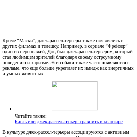
Кроме “Маски”, джек-рассел-терьеры также появлялись в
других фильмах и телешоу. Например, в сериале “Фрейзер”
один из персонажей, Дог, был джек-рассел-терьером, который
стал любимцем зрителей благодаря своему остроумному
поведению и харизме. Эти собаки также часто появляются в
рекламе, что еще больше укрепляет их имидж как энергичных
и умных животных.
Читайте также:
Бигль или джек-рассел-терьер: сравнить в квартире
В культуре джек-рассел-терьеры ассоциируются с активным