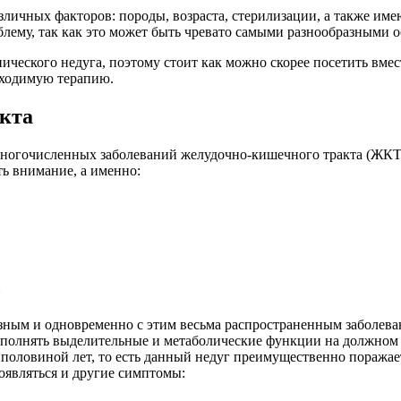
зличных факторов: породы, возраста, стерилизации, а также име
роблему, так как это может быть чревато самыми разнообразным
онического недуга, поэтому стоит как можно скорее посетить вм
бходимую терапию.
акта
многочисленных заболеваний желудочно-кишечного тракта (ЖКТ
ть внимание, а именно:
ь
езным и одновременно с этим весьма распространенным заболева
полнять выделительные и метаболические функции на должном 
с половиной лет, то есть данный недуг преимущественно поражае
оявляться и другие симптомы: