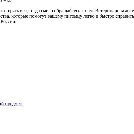
томы.
зко терять вес, тогда смело обращайтесь к нам. Ветеринарная а
рства, которые помогут вашему питомцу легко и быстро справит
 России.
ий предмет