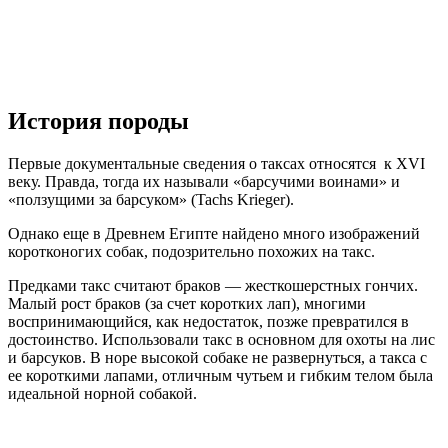
История породы
Первые документальные сведения о таксах относятся к XVI
веку. Правда, тогда их называли «барсучими воинами» и
«ползущими за барсуком» (Tachs Krieger).
Однако еще в Древнем Египте найдено много изображений
коротконогих собак, подозрительно похожих на такс.
Предками такс считают браков — жесткошерстных гончих.
Малый рост браков (за счет коротких лап), многими
воспринимающийся, как недостаток, позже превратился в
достоинство. Использовали такс в основном для охоты на лис
и барсуков. В норе высокой собаке не развернуться, а такса с
ее короткими лапами, отличным чутьем и гибким телом была
идеальной норной собакой.