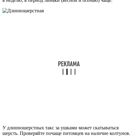
в неделю; в период линьки (весной и осенью) чаще.
У длинношерстных такс за ушками может скатываться
шерсть. Проверяйте почаще питомцев на наличие колтунов.