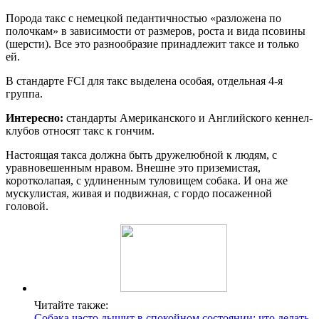
Порода такс с немецкой педантичностью «разложена по
полочкам» в зависимости от размеров, роста и вида псовины
(шерсти). Все это разнообразие принадлежит таксе и только
ей.
В стандарте FCI для такс выделена особая, отдельная 4-я
группа.
Интересно:
стандарты Американского и Английского кеннел-
клубов относят такс к гончим.
Настоящая такса должна быть дружелюбной к людям, с
уравновешенным нравом. Внешне это приземистая,
коротколапая, с удлиненным туловищем собака. И она же
мускулистая, живая и подвижная, с гордо посаженной
головой.
Читайте также:
Собака часто дышит в спокойном состоянии: что делать