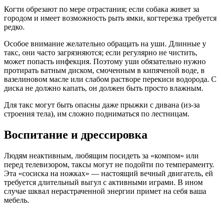
Когти обрезают по мере отрастания; если собака живет за
городом и имеет возможность рыть ямки, когтерезка требуется
редко.
Особое внимание желательно обращать на уши. Длинные у
такс, они часто загрязняются; если регулярно не чистить,
может попасть инфекция. Поэтому уши обязательно нужно
протирать ватным диском, смоченным в кипяченой воде, в
вазелиновом масле или слабом растворе перекиси водорода. С
диска не должно капать, он должен быть просто влажным.
Для такс могут быть опасны даже прыжки с дивана (из-за
строения тела), им сложно подниматься по лестницам.
Воспитание и дрессировка
Людям неактивным, любящим посидеть за «компом» или
перед телевизором, таксы могут не подойти по темпераменту.
Эта «сосиска на ножках» — настоящий вечный двигатель, ей
требуется длительный выгул с активными играми. В ином
случае шквал нерастраченной энергии примет на себя ваша
мебель.