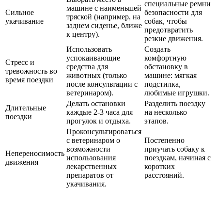
специальные ремни
машине с наименьшей
Сильное
безопасности для
тряской (например, на
укачивание
собак, чтобы
заднем сиденье, ближе
предотвратить
к центру).
резкие движения.
Использовать
Создать
успокаивающие
комфортную
Стресс и
средства для
обстановку в
тревожность во
животных (только
машине: мягкая
время поездки
после консультации с
подстилка,
ветеринаром).
любимые игрушки.
Делать остановки
Разделить поездку
Длительные
каждые 2-3 часа для
на несколько
поездки
прогулок и отдыха.
этапов.
Проконсультироваться
с ветеринаром о
Постепенно
возможности
приучать собаку к
Непереносимость
использования
поездкам, начиная с
движения
лекарственных
коротких
препаратов от
расстояний.
укачивания.