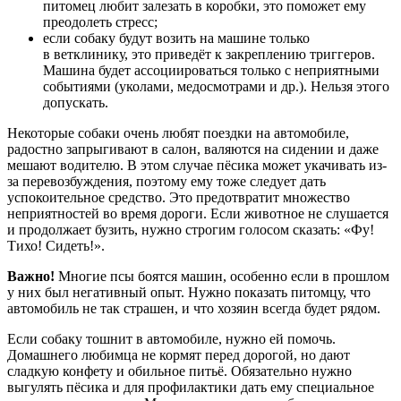
питомец любит залезать в коробки, это поможет ему
преодолеть стресс;
если собаку будут возить на машине только
в ветклинику, это приведёт к закреплению триггеров.
Машина будет ассоциироваться только с неприятными
событиями (уколами, медосмотрами и др.). Нельзя этого
допускать.
Некоторые собаки очень любят поездки на автомобиле,
радостно запрыгивают в салон, валяются на сидении и даже
мешают водителю. В этом случае пёсика может укачивать из-
за перевозбуждения, поэтому ему тоже следует дать
успокоительное средство. Это предотвратит множество
неприятностей во время дороги. Если животное не слушается
и продолжает бузить, нужно строгим голосом сказать: «Фу!
Тихо! Сидеть!».
Важно!
Многие псы боятся машин, особенно если в прошлом
у них был негативный опыт. Нужно показать питомцу, что
автомобиль не так страшен, и что хозяин всегда будет рядом.
Если собаку тошнит в автомобиле, нужно ей помочь.
Домашнего любимца не кормят перед дорогой, но дают
сладкую конфету и обильное питьё. Обязательно нужно
выгулять пёсика и для профилактики дать ему специальное