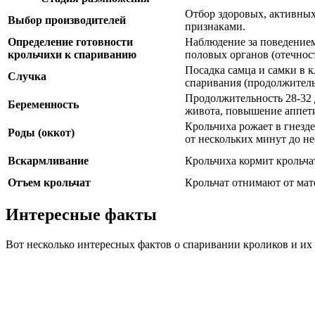
Отбор здоровых, активны
Выбор производителей
признаками.
Определение готовности
Наблюдение за поведением
крольчихи к спариванию
половых органов (отечност
Посадка самца и самки в 
Случка
спаривания (продолжитель
Продолжительность 28-32 
Беременность
живота, повышение аппети
Крольчиха рожает в гнезде
Роды (оккот)
от нескольких минут до не
Вскармливание
Крольчиха кормит крольчат
Отъем крольчат
Крольчат отнимают от мате
Интересные факты
Вот несколько интересных фактов о спаривании кроликов и и