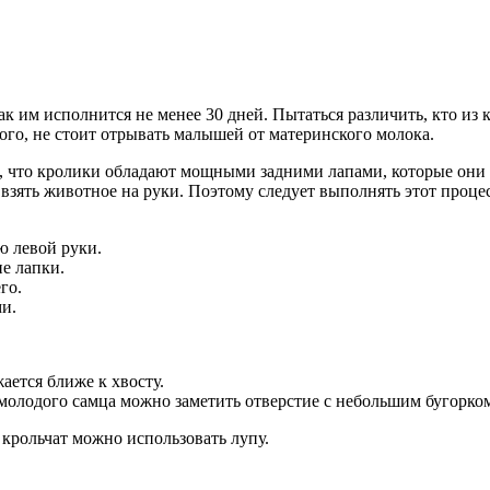
 им исполнится не менее 30 дней. Пытаться различить, кто из кр
того, не стоит отрывать малышей от материнского молока.
, что кролики обладают мощными задними лапами, которые они м
 взять животное на руки. Поэтому следует выполнять этот проце
ю левой руки.
е лапки.
го.
и.
ается ближе к хвосту.
 молодого самца можно заметить отверстие с небольшим бугорком
 крольчат можно использовать лупу.