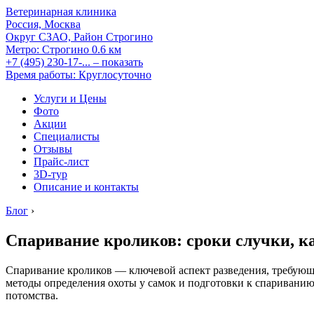
Ветеринарная клиника
Россия, Москва
Округ СЗАО, Район Строгино
Метро:
Строгино
0.6 км
+7 (495) 230-17-...
– показать
Время работы: Круглосуточно
Услуги и Цены
Фото
Акции
Специалисты
Отзывы
Прайс-лист
3D-тур
Описание и контакты
Блог
›
Спаривание кроликов: сроки случки, к
Спаривание кроликов — ключевой аспект разведения, требующ
методы определения охоты у самок и подготовки к спариванию
потомства.