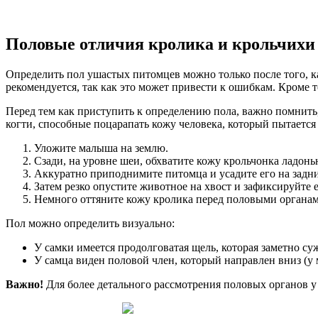
Половые отличия кролика и крольчихи
Определить пол ушастых питомцев можно только после того, как
рекомендуется, так как это может привести к ошибкам. Кроме 
Перед тем как приступить к определению пола, важно помнить
когти, способные поцарапать кожу человека, который пытается
Уложите малыша на землю.
Сзади, на уровне шеи, обхватите кожу крольчонка ладонь
Аккуратно приподнимите питомца и усадите его на задни
Затем резко опустите животное на хвост и зафиксируйте е
Немного оттяните кожу кролика перед половыми органам
Пол можно определить визуально:
У самки имеется продолговатая щель, которая заметно суж
У самца виден половой член, который направлен вниз (у
Важно!
Для более детального рассмотрения половых органов у