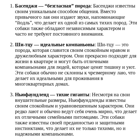
Басенджи — “безгласная” порода
: Басенджи известны
своим уникальным способом общения. Вместо
привычного лая они издают звуки, напоминающие
“йодль”, что делает их одной из самых тихих пород. Эти
собаки также обладают независимым характером и
часто не требуют постоянного внимания.
Ши-тцу — идеальные компаньоны
: Ши-тцу — это
порода, которая славится своим спокойным нравом и
дружелюбным характером. Они прекрасно подходят для
жизни в квартире и могут быть отличными
компаньонами для людей, которые ценят тишину и уют.
Эти собаки обычно не склонны к чрезмерному лаю, что
делает их идеальными для проживания в
многоквартирных домах.
Ньюфаундленд — тихие гиганты
: Несмотря на свои
внушительные размеры, Ньюфаундленды известны
своим спокойным и уравновешенным характером. Они
редко лают и обычно ведут себя очень мирно, что делает
их отличными семейными питомцами. Эти собаки
также известны своей преданностью и защитными
инстинктами, что делает их не только тихими, но и
надежными компаньонами.