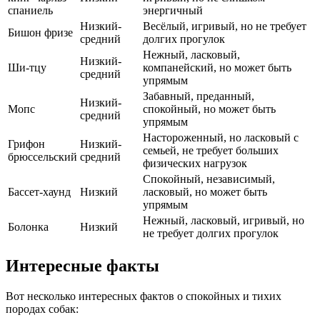
спаниель
энергичный
Низкий-
Весёлый, игривый, но не требует
Бишон фризе
средний
долгих прогулок
Нежный, ласковый,
Низкий-
Ши-тцу
компанейский, но может быть
средний
упрямым
Забавный, преданный,
Низкий-
Мопс
спокойный, но может быть
средний
упрямым
Настороженный, но ласковый с
Грифон
Низкий-
семьей, не требует больших
брюссельский
средний
физических нагрузок
Спокойный, независимый,
Бассет-хаунд
Низкий
ласковый, но может быть
упрямым
Нежный, ласковый, игривый, но
Болонка
Низкий
не требует долгих прогулок
Интересные факты
Вот несколько интересных фактов о спокойных и тихих
породах собак: