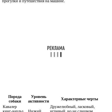
прогулки и путешествия на машине.
Порода
Уровень
Характерные черты
собаки
активности
Кавалер
Дружелюбный, ласковый,
кинг-чарльз
Низкий
игривый, но не слишком