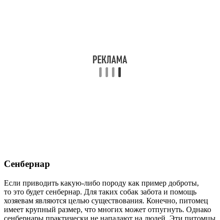
Сенбернар
Если приводить какую-либо породу как пример доброты,
то это будет сенбернар. Для таких собак забота и помощь
хозяевам являются целью существования. Конечно, питомец
имеет крупный размер, что многих может отпугнуть. Однако
сенбернары практически не нападают на людей. Эти питомцы