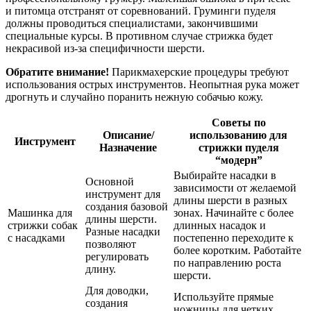
и питомца отстранят от соревнований. Груминги пуделя
должны проводиться специалистами, закончившими
специальные курсы. В противном случае стрижка будет
некрасивой из-за специфичности шерсти.
Обратите внимание!
Парикмахерские процедуры требуют
использования острых инструментов. Неопытная рука может
дрогнуть и случайно поранить нежную собачью кожу.
Советы по
Описание/
использованию для
Инструмент
Назначение
стрижки пуделя
“модерн”
Выбирайте насадки в
Основной
зависимости от желаемой
инструмент для
длины шерсти в разных
создания базовой
Машинка для
зонах. Начинайте с более
длины шерсти.
стрижки собак
длинных насадок и
Разные насадки
с насадками
постепенно переходите к
позволяют
более коротким. Работайте
регулировать
по направлению роста
длину.
шерсти.
Для доводки,
Используйте прямые
создания
ножницы для четких