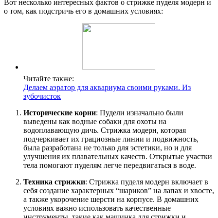
Вот несколько интересных фактов о стрижке пуделя модерн и
о том, как подстричь его в домашних условиях:
Читайте также:
Делаем аэратор для аквариума своими руками. Из
зубочисток
Исторические корни
: Пудели изначально были
выведены как водные собаки для охоты на
водоплавающую дичь. Стрижка модерн, которая
подчеркивает их грациозные линии и подвижность,
была разработана не только для эстетики, но и для
улучшения их плавательных качеств. Открытые участки
тела помогают пуделям легче передвигаться в воде.
Техника стрижки
: Стрижка пуделя модерн включает в
себя создание характерных “шариков” на лапах и хвосте,
а также укорочение шерсти на корпусе. В домашних
условиях важно использовать качественные
инструменты, такие как машинка для стрижки и