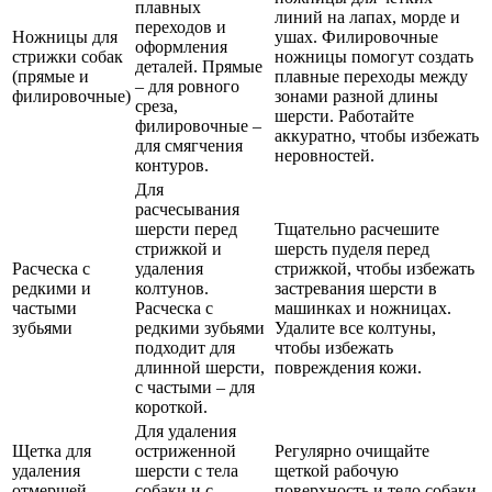
плавных
линий на лапах, морде и
переходов и
Ножницы для
ушах. Филировочные
оформления
стрижки собак
ножницы помогут создать
деталей. Прямые
(прямые и
плавные переходы между
– для ровного
филировочные)
зонами разной длины
среза,
шерсти. Работайте
филировочные –
аккуратно, чтобы избежать
для смягчения
неровностей.
контуров.
Для
расчесывания
шерсти перед
Тщательно расчешите
стрижкой и
шерсть пуделя перед
Расческа с
удаления
стрижкой, чтобы избежать
редкими и
колтунов.
застревания шерсти в
частыми
Расческа с
машинках и ножницах.
зубьями
редкими зубьями
Удалите все колтуны,
подходит для
чтобы избежать
длинной шерсти,
повреждения кожи.
с частыми – для
короткой.
Для удаления
Щетка для
остриженной
Регулярно очищайте
удаления
шерсти с тела
щеткой рабочую
отмершей
собаки и с
поверхность и тело собаки