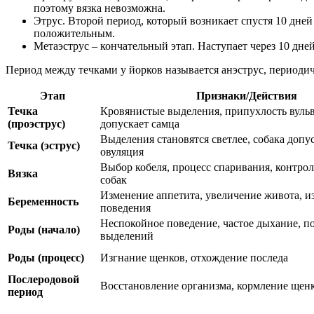
поэтому вязка невозможна.
Этрус. Второй период, который возникает спустя 10 дней
положительным.
Метаэструс – кончательный этап. Наступает через 10 дне
Период между течками у йорков называется анэструс, периодичн
Этап
Признаки/Действия
Течка
Кровянистые выделения, припухлость вульв
(проэструс)
допускает самца
Выделения становятся светлее, собака допус
Течка (эструс)
овуляция
Выбор кобеля, процесс спаривания, контрол
Вязка
собак
Изменение аппетита, увеличение живота, и
Беременность
поведения
Неспокойное поведение, частое дыхание, п
Роды (начало)
выделений
Роды (процесс)
Изгнание щенков, отхождение последа
Послеродовой
Восстановление организма, кормление щен
период