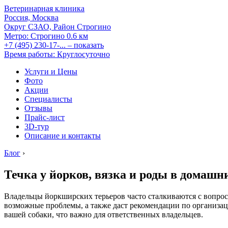
Ветеринарная клиника
Россия, Москва
Округ СЗАО, Район Строгино
Метро:
Строгино
0.6 км
+7 (495) 230-17-...
– показать
Время работы: Круглосуточно
Услуги и Цены
Фото
Акции
Специалисты
Отзывы
Прайс-лист
3D-тур
Описание и контакты
Блог
›
Течка у йорков, вязка и роды в домашн
Владельцы йоркширских терьеров часто сталкиваются с вопроса
возможные проблемы, а также даст рекомендации по организац
вашей собаки, что важно для ответственных владельцев.