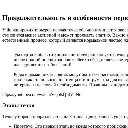
Продолжительность и особенности перв
У йоркширских терьеров первая течка обычно начинается около 
становится менее активной и может проявлять апатию. Важно у
естественный процесс, который является нормальной частью ж
Эксперты в области кинологии подчеркивают, что течка 
после полной оценки здоровья обеих собак, включая вет
наследственных заболеваний.
Роды в домашних условиях могут быть безопасными, если
такие как стерильные полотенца и инструменты для ока
ветеринара на случай необходимости. Правильная подгото
https://youtube.com/watch?v=j5lsQI4V2No
Этапы течки
Течка у йорков подразделяется на 3 этапа. Для каждого сущес
Проэтрус. Это первый этап, во время которого происходи