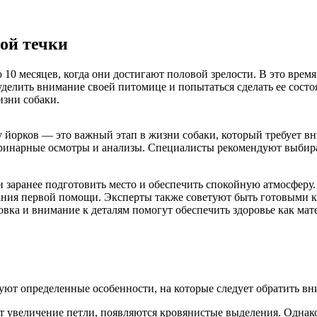
ой течки
10 месяцев, когда они достигают половой зрелости. В это время
делить внимание своей питомице и попытаться сделать ее состо
изни собаки.
у йорков — это важный этап в жизни собаки, который требует вн
еринарные осмотры и анализы. Специалисты рекомендуют выбира
 заранее подготовить место и обеспечить спокойную атмосферу
зания первой помощи. Эксперты также советуют быть готовыми 
вка и внимание к деталям помогут обеспечить здоровье как мате
твуют определенные особенности, на которые следует обратить вн
т увеличение петли, появляются кровянистые выделения. Однако 