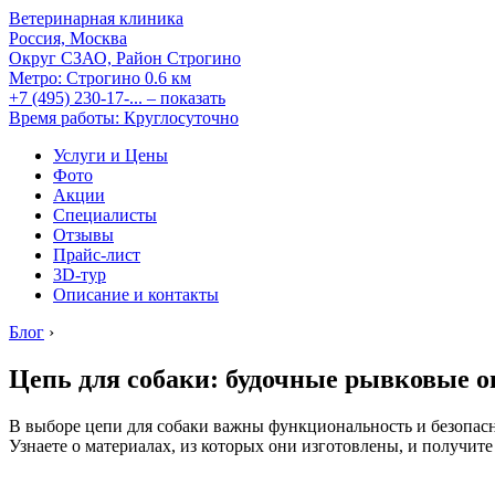
Ветеринарная клиника
Россия, Москва
Округ СЗАО, Район Строгино
Метро:
Строгино
0.6 км
+7 (495) 230-17-...
– показать
Время работы: Круглосуточно
Услуги и Цены
Фото
Акции
Специалисты
Отзывы
Прайс-лист
3D-тур
Описание и контакты
Блог
›
Цепь для собаки: будочные рывковые 
В выборе цепи для собаки важны функциональность и безопасн
Узнаете о материалах, из которых они изготовлены, и получит