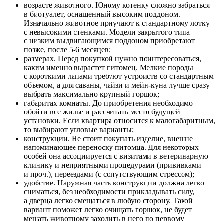
возрасте животного. Юному котенку сложно забраться
в биотуалет, оснащенный высоким поддоном.
Изначально животное приучают к стандартному лотку
с невысокими стенками. Модели закрытого типа
с низким выдвигающимся поддоном приобретают
позже, после 5-6 месяцев;
размерах. Перед покупкой нужно поинтересоваться,
каким именно вырастет питомец. Мелкие породы
с короткими лапами требуют устройств со стандартным
объемом, а для саваны, чайзи и мейн-куна лучше сразу
выбрать максимально крупный горшок;
габаритах комнаты. До приобретения необходимо
обойти все жилье и рассчитать место будущей
установки. Если квартира относится к малогабаритным,
то выбирают угловые варианты;
конструкции. Не стоит покупать изделие, внешне
напоминающее переноску питомца. Для некоторых
особей она ассоциируется с визитами в ветеринарную
клинику и неприятными процедурами (прививками
и проч.), переездами (с сопутствующим стрессом);
удобстве. Наружная часть конструкции должна легко
сниматься, без необходимости прикладывать силу,
а дверца легко смещаться в любую сторону. Такой
вариант поможет легко очищать горшок, не будет
мешать животному заходить в него по первому