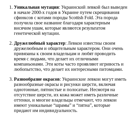
Уникальная мутация
: Украинский левкой был выведен
в начале 2000-х годов в Украине путем скрещивания
сфинксов с котами породы Scottish Fold. Эта порода
получила свое название благодаря характерным
висячим ушам, которые являются результатом
генетической мутации.
Дружелюбный характер
: Левкои известны своим
дружелюбным и общительным характером. Они очень
привязаны к своим владельцам и любят проводить
время с людьми, что делает их отличными
компаньонами. Эти коты часто проявляют игривость и
любопытство, что делает их интересными питомцами.
Разнообразие окрасов
: Украинские левкои могут иметь
разнообразные окрасы и рисунки шерсти, включая
однотонные, пятнистые и полосатые. Несмотря на
отсутствие шерсти, их кожа может иметь различные
оттенки, и многие владельцы отмечают, что левкои
имеют уникальные “шрамы” и “пятна”, которые
придают им индивидуальность.