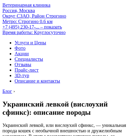
Ветеринарная клиника
Россия, Москва
Округ СЗАО, Район Строгино
Метро:
Строгино
0.6 км
+7 (495) 230-17-...
– показать
Время работы: Круглосуточно
Услуги и Цены
Фото
Акции
Специалисты
Отзывы
Прайс-лист
3D-тур
Описание и контакты
Блог
›
Украинский левкой (вислоухий
сфинкс): описание породы
Украинский левкой, или вислоухий сфинкс, — уникальная
порода кошек с необычной внешностью и дружелюбным