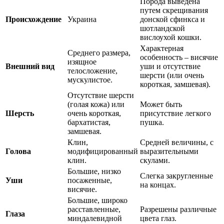
Порода выведена
путем скрещивания
Происхождение
Украина
донской сфинкса и
шотландской
вислоухой кошки.
Характерная
Среднего размера,
особенность – висячие
изящное
Внешний вид
уши и отсутствие
телосложение,
шерсти (или очень
мускулистое.
короткая, замшевая).
Отсутствие шерсти
(голая кожа) или
Может быть
Шерсть
очень короткая,
присутствие легкого
бархатистая,
пушка.
замшевая.
Клин,
Средней величины, с
Голова
модифицированный
выразительными
клин.
скулами.
Большие, низко
Слегка закругленные
Уши
посаженные,
на концах.
висячие.
Большие, широко
расставленные,
Разрешены различные
Глаза
миндалевидной
цвета глаз.