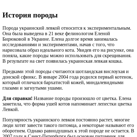
История породы
Порода украинский левкой относится к экспериментальным.
Она была выведена в 21 веке фелинологом Еленой
Бирюковой в Украине. Елена долгое время занималась
исследованиями и экспериментами, начав с того, что
нарисовала образ идеального кота. Увидев его на рисунке, она
поняла, какие породы можно использовать для скрещивания.
В результате на свет появилась украинская левкая кошка.
Предками этой породы считаются шотландская вислоухая и
донской сфинкс. В январе 2004 года родился первый котенок,
который отличался бархатистой кожей, миндалевидными
глазами и загнутыми ушами.
Для справки!
Название породы произошло от цветка. Елена
заметила, что форма ушей котов напоминает лепестки цветка
Левкой.
Популярность украинского левкоя постоянно растет, многие
люди хотят завести такого питомца, а некоторые называют его
оборотнем. Однако равнодушных к этой породе не остается. В
2007 году в Санкт-Петербурге был основан питомник для