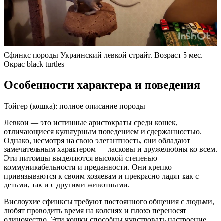
Сфинкс породы Украинский левкой страйт. Возраст 5 мес.
Окрас black turtles
Особенности характера и поведения
Тойгер (кошка): полное описание породы
Левкои — это истинные аристократы среди кошек,
отличающиеся культурным поведением и сдержанностью.
Однако, несмотря на свою элегантность, они обладают
замечательным характером — ласковы и дружелюбны ко всем.
Эти питомцы выделяются высокой степенью
коммуникабельности и преданности. Они крепко
привязываются к своим хозяевам и прекрасно ладят как с
детьми, так и с другими животными.
Вислоухие сфинксы требуют постоянного общения с людьми,
любят проводить время на коленях и плохо переносят
одиночество. Эти кошки способны чувствовать настроение