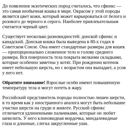
До появления экзотических пород считалось, что сфинкс —
это самая необычная кошка в мире. Окрасом у этой породы
является цвет кожи, который может варьироваться от белого и
розового до черного и серого. Наиболее привлекательным
считается черный цвет.
Существует несколько разновидностей: донской сфинкс и
канадский. Донская кошка была выведена в 80-х годах в
Советском Союзе. Она имеет стандартные размеры для кошек
— пропорционально сложенное тело и голову среднего
размера. Вся поверхность тела покрыта мелкими складками,
которые особенно заметны у котят. При рождении котенок
имеет небольшую шерсть, но с возрастом она выпадает, а усов
у него нет.
Обратите внимание!
Взрослые особи имеют повышенную
температуру тела и могут потеть в жару.
Российский представитель породы полностью лишен шерсти,
в то время как у иностранного аналога могут быть небольшие
участки шерсти на груди и животе. Русский сфинкс
отличается удлиненными пальчиками, которые он любит
шевелить. У него клиновидная мордочка, миндалевидные
глаза и длинные, слегка закругленные уши.