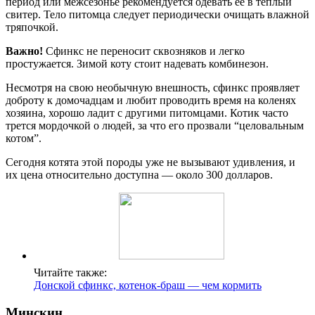
период или межсезонье рекомендуется одевать ее в теплый
свитер. Тело питомца следует периодически очищать влажной
тряпочкой.
Важно!
Сфинкс не переносит сквозняков и легко
простужается. Зимой коту стоит надевать комбинезон.
Несмотря на свою необычную внешность, сфинкс проявляет
доброту к домочадцам и любит проводить время на коленях
хозяина, хорошо ладит с другими питомцами. Котик часто
трется мордочкой о людей, за что его прозвали “целовальным
котом”.
Сегодня котята этой породы уже не вызывают удивления, и
их цена относительно доступна — около 300 долларов.
Читайте также:
Донской сфинкс, котенок-браш — чем кормить
Минскин