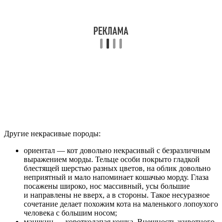
Другие некрасивые породы:
ориентал — кот довольно некрасивый с безразличным
выражением морды. Тельце особи покрыто гладкой
блестящей шерстью разных цветов, на облик довольно
неприятный и мало напоминает кошачью морду. Глаза
посажены широко, нос массивный, усы большие
и направлены не вверх, а в стороны. Такое несуразное
сочетание делает похожим кота на маленького лопоухого
человека с большим носом;
манчкин — коротколапая кошка. Внешность животного