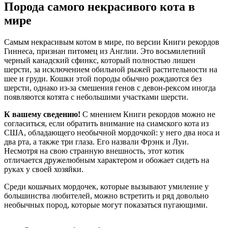
Порода самого некрасивого кота в
мире
Самым некрасивым котом в мире, по версии Книги рекордов
Гиннеса, признан питомец из Англии. Это восьмилетний
черный канадский сфинкс, который полностью лишен
шерсти, за исключением обильной рыжей растительности на
шее и груди. Кошки этой породы обычно рождаются без
шерсти, однако из-за смешения генов с девон-рексом иногда
появляются котята с небольшими участками шерсти.
К вашему сведению!
С мнением Книги рекордов можно не
согласиться, если обратить внимание на сиамского кота из
США, обладающего необычной мордочкой: у него два носа и
два рта, а также три глаза. Его назвали Фрэнк и Луи.
Несмотря на свою странную внешность, этот котик
отличается дружелюбным характером и обожает сидеть на
руках у своей хозяйки.
Среди кошачьих мордочек, которые вызывают умиление у
большинства любителей, можно встретить и ряд довольно
необычных пород, которые могут показаться пугающими.