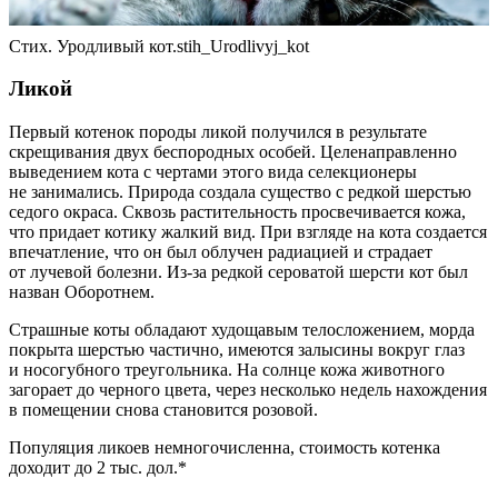
Стих. Уродливый кот.stih_Urodlivyj_kot
Ликой
Первый котенок породы ликой получился в результате
скрещивания двух беспородных особей. Целенаправленно
выведением кота с чертами этого вида селекционеры
не занимались. Природа создала существо с редкой шерстью
седого окраса. Сквозь растительность просвечивается кожа,
что придает котику жалкий вид. При взгляде на кота создается
впечатление, что он был облучен радиацией и страдает
от лучевой болезни. Из-за редкой сероватой шерсти кот был
назван Оборотнем.
Страшные коты обладают худощавым телосложением, морда
покрыта шерстью частично, имеются залысины вокруг глаз
и носогубного треугольника. На солнце кожа животного
загорает до черного цвета, через несколько недель нахождения
в помещении снова становится розовой.
Популяция ликоев немногочисленна, стоимость котенка
доходит до 2 тыс. дол.*