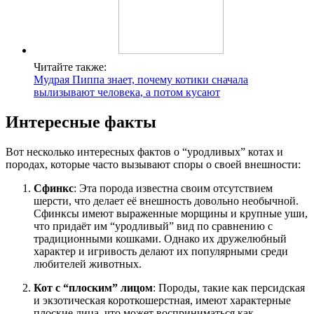
Читайте также:
Мудрая Пиппа знает, почему котики сначала
вылизывают человека, а потом кусают
Интересные факты
Вот несколько интересных фактов о “уродливых” котах и
породах, которые часто вызывают споры о своей внешности:
Сфинкс
: Эта порода известна своим отсутствием
шерсти, что делает её внешность довольно необычной.
Сфинксы имеют выраженные морщины и крупные уши,
что придаёт им “уродливый” вид по сравнению с
традиционными кошками. Однако их дружелюбный
характер и игривость делают их популярными среди
любителей животных.
Кот с “плоским” лицом
: Породы, такие как персидская
и экзотическая короткошерстная, имеют характерные
плоские лица, что может восприниматься как