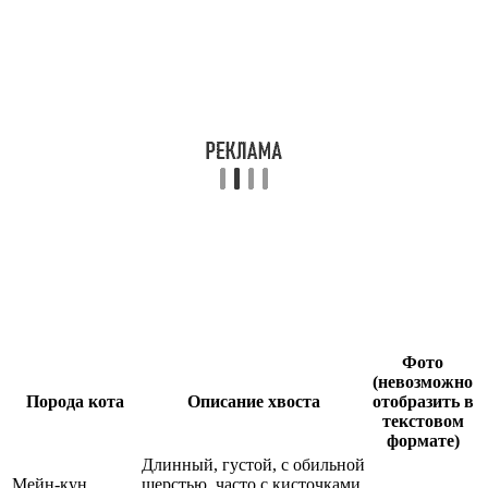
Фото
(невозможно
Порода кота
Описание хвоста
отобразить в
текстовом
формате)
Длинный, густой, с обильной
Мейн-кун
шерстью, часто с кисточками