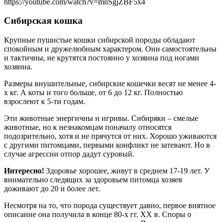
https://youtube.com/watch?v=mnSgjZBF5x4
Сибирская кошка
Крупные пушистые кошки сибирской породы обладают
спокойным и дружелюбным характером. Они самостоятельны
и тактичны, не крутятся постоянно у хозяина под ногами
хозяина.
Размеры внушительные, сибирские кошечки весят не менее 4-
х кг. А коты и того больше, от 6 до 12 кг. Полностью
взрослеют к 5-ти годам.
Эти животные энергичны и игривы. Сибиряки – смелые
животные, но к незнакомцам поначалу относятся
подозрительно, хотя и не прячутся от них. Хорошо уживаются
с другими питомцами, первыми конфликт не затевают. Но в
случае агрессии отпор дадут суровый.
Интересно!
Здоровье хорошее, живут в среднем 17-19 лет. У
внимательно следящих за здоровьем питомца хозяев
доживают до 20 и более лет.
Несмотря на то, что порода существует давно, первое внятное
описание она получила в конце 80-х гг. XX в. Споры о