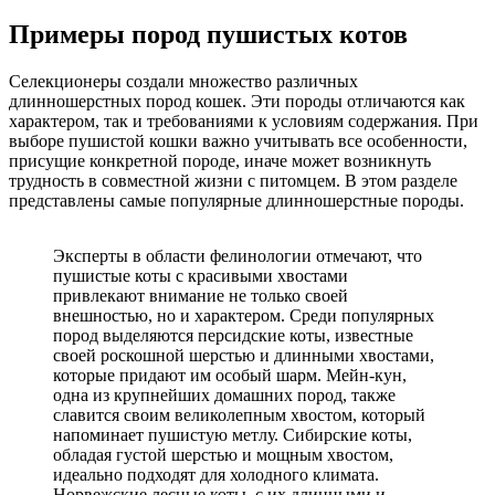
Примеры пород пушистых котов
Селекционеры создали множество различных
длинношерстных пород кошек. Эти породы отличаются как
характером, так и требованиями к условиям содержания. При
выборе пушистой кошки важно учитывать все особенности,
присущие конкретной породе, иначе может возникнуть
трудность в совместной жизни с питомцем. В этом разделе
представлены самые популярные длинношерстные породы.
Эксперты в области фелинологии отмечают, что
пушистые коты с красивыми хвостами
привлекают внимание не только своей
внешностью, но и характером. Среди популярных
пород выделяются персидские коты, известные
своей роскошной шерстью и длинными хвостами,
которые придают им особый шарм. Мейн-кун,
одна из крупнейших домашних пород, также
славится своим великолепным хвостом, который
напоминает пушистую метлу. Сибирские коты,
обладая густой шерстью и мощным хвостом,
идеально подходят для холодного климата.
Норвежские лесные коты, с их длинными и