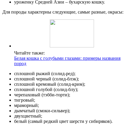
уроженку Средней Азии – бухарскую кошку.
Для породы характерны следующие, самые разные, окрасы:
Читайте также:
Белая кошка с голубыми глазами: примеры названия
пород
сплошной рыжий (солид-ред);
сплошной черный (солид-блэк);
сплошной кремовый (солид-крим);
сплошной голубой (солид-блу);
черепаховый (тэбби-торти);
тигровый;
мраморный;
дымчатый (смоки-сильвер);
двухцветный;
белый (самый редкий цвет шерсти у сибиряков).