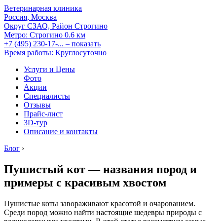
Ветеринарная клиника
Россия, Москва
Округ СЗАО, Район Строгино
Метро:
Строгино
0.6 км
+7 (495) 230-17-...
– показать
Время работы: Круглосуточно
Услуги и Цены
Фото
Акции
Специалисты
Отзывы
Прайс-лист
3D-тур
Описание и контакты
Блог
›
Пушистый кот — названия пород и
примеры с красивым хвостом
Пушистые коты завораживают красотой и очарованием.
Среди пород можно найти настоящие шедевры природы с