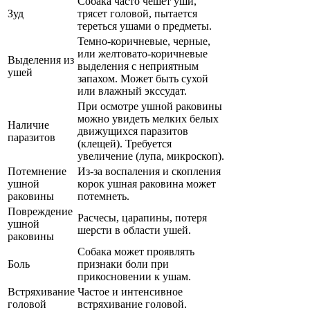
Собака часто чешет уши,
Зуд
трясет головой, пытается
тереться ушами о предметы.
Темно-коричневые, черные,
или желтовато-коричневые
Выделения из
выделения с неприятным
ушей
запахом. Может быть сухой
или влажный экссудат.
При осмотре ушной раковины
можно увидеть мелких белых
Наличие
движущихся паразитов
паразитов
(клещей). Требуется
увеличение (лупа, микроскоп).
Потемнение
Из-за воспаления и скопления
ушной
корок ушная раковина может
раковины
потемнеть.
Повреждение
Расчесы, царапины, потеря
ушной
шерсти в области ушей.
раковины
Собака может проявлять
Боль
признаки боли при
прикосновении к ушам.
Встряхивание
Частое и интенсивное
головой
встряхивание головой.