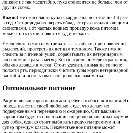
линяют не так масштабно, пуха становится не больше, чем от
других собак.
Важно!
Не стоит часто купать кардигана, достаточно 3-4 раза
в год. От природы их шерсть обладает грязеотталкивающими
свойствами, а от частых водных процедур кожа питомца
может стать сухой, появится зуд и перхоть.
Ежедневно нужно осматривать глаза собаки, при появлении
выделений, протереть их ватным тампоном. Также нужно
следить за гигиеной ушей, обрабатывать их ветеринарным
лосьоном два раза в месяц. Когти стричь по мере отрастания,
обычно дважды в месяц. Стоит уделить внимание гигиене
полости рта, периодически чистить зубы корги ветеринарной
пастой или использовать специальные лакомства.
Оптимальное питание
Рацион вельш корги кардигана требует особого внимания. Эта
порода известна своей любовью к еде, что делает их
подверженными перееданию и ожирению. Оптимальным
вариантом будет использование специализированных кормов
для собак, однако стоит выбирать продукты премиум или
супер-премиум класса. Некачественное питание может
привести к проблемам с пищеварением и даже к