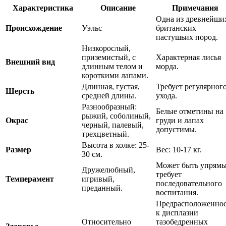
Характеристика
Описание
Примечания
Одна из древнейши
Происхождение
Уэльс
британских
пастушьих пород.
Низкорослый,
приземистый, с
Характерная лисья
Внешний вид
длинным телом и
морда.
короткими лапами.
Длинная, густая,
Требует регулярног
Шерсть
средней длины.
ухода.
Разнообразный:
Белые отметины на
рыжий, соболиный,
Окрас
груди и лапах
черный, палевый,
допустимы.
трехцветный.
Высота в холке: 25-
Размер
Вес: 10-17 кг.
30 см.
Может быть упрямы
Дружелюбный,
требует
Темперамент
игривый,
последовательного
преданный.
воспитания.
Предрасположеннос
к дисплазии
Относительно
тазобедренных