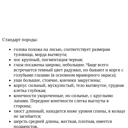
Стандарт породы:
голова похожа на лисью, соответствует размерам
туловища, морда вытянута;
нос крупный, пигментация черная;
глаза посажены широко, небольшие. Чаще всего
встречается темный цвет радужки, но бывают и корги с
голубыми глазами (в основном мраморного окраса);
уши большие, стоячие, кончики закруглены;
корпус сильный, мускулистый, тело вытянутое, грудная
клетка глубокая;
конечности укороченные, но сильные, с круглыми
лапами. Передние конечности слегка выгнуты в
стороны;
хвост длинный, находится ниже уровня спины, в кольцо
не загибается;
шерсть средней длины, жесткая, плотная, имеется
подшерсток.