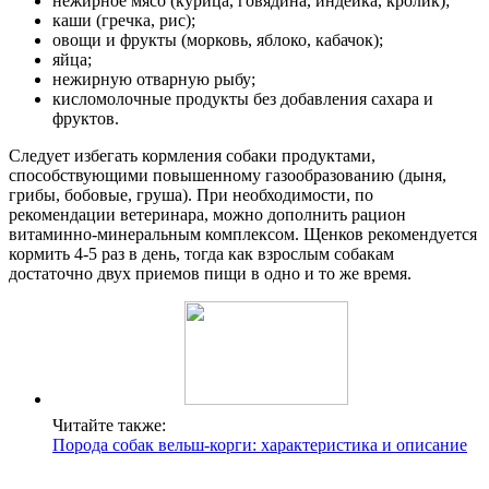
нежирное мясо (курица, говядина, индейка, кролик);
каши (гречка, рис);
овощи и фрукты (морковь, яблоко, кабачок);
яйца;
нежирную отварную рыбу;
кисломолочные продукты без добавления сахара и
фруктов.
Следует избегать кормления собаки продуктами,
способствующими повышенному газообразованию (дыня,
грибы, бобовые, груша). При необходимости, по
рекомендации ветеринара, можно дополнить рацион
витаминно-минеральным комплексом. Щенков рекомендуется
кормить 4-5 раз в день, тогда как взрослым собакам
достаточно двух приемов пищи в одно и то же время.
Читайте также:
Порода собак вельш-корги: характеристика и описание