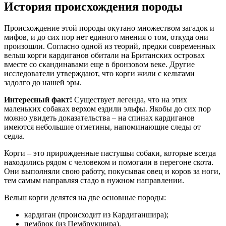
История происхождения породы
Происхождение этой породы окутано множеством загадок и
мифов, и до сих пор нет единого мнения о том, откуда они
произошли. Согласно одной из теорий, предки современных
вельш корги кардиганов обитали на Британских островах
вместе со скандинавами еще в бронзовом веке. Другие
исследователи утверждают, что корги жили с кельтами
задолго до нашей эры.
Интересный факт!
Существует легенда, что на этих
маленьких собаках верхом ездили эльфы. Якобы до сих пор
можно увидеть доказательства – на спинах кардиганов
имеются небольшие отметины, напоминающие следы от
седла.
Корги – это прирожденные пастушьи собаки, которые всегда
находились рядом с человеком и помогали в перегоне скота.
Они выполняли свою работу, покусывая овец и коров за ноги,
тем самым направляя стадо в нужном направлении.
Вельш корги делятся на две основные породы:
кардиган (происходит из Кардиганшира);
пемброк (из Пембрукшира).