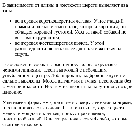
В зависимости от длины и жесткости шерсти выделяют два
типа:
венгерская короткошерстная легавая. У нее гладкий,
прямой и шелковистый волос, который короткий, но
обладает хорошей густотой. Уход за такой собакой не
вызывает трудностей;
венгерская жесткошерстная выжла. У этой
разновидности шерсть более длинная и жесткая на
ощупь.
Телосложение собаки гармоничное. Голова округлая с
четкими линиями. Череп выпуклый с небольшим
углублением в центре. Лоб широкий, надбровные дуги не
сильно выражены. Морда вытянутая и тупая, переносица без
заметной впалости. Нос темнее шерсти на пару тонов, ноздри
широкие.
Уши имеют форму «V», висячие и с закругленными концами,
плотно прилегают к голове. Глаза овальные, карего цвета.
Челюсть мощная и крепкая, прикус правильный,
ножницеобразный. В пасти располагаются 42 зуба, которые
стоят вертикально.