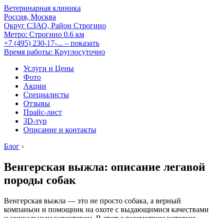
Ветеринарная клиника
Россия, Москва
Округ СЗАО, Район Строгино
Метро:
Строгино
0.6 км
+7 (495) 230-17-...
– показать
Время работы: Круглосуточно
Услуги и Цены
Фото
Акции
Специалисты
Отзывы
Прайс-лист
3D-тур
Описание и контакты
Блог
›
Венгерская выжла: описание легавой
породы собак
Венгерская выжла — это не просто собака, а верный
компаньон и помощник на охоте с выдающимися качествами