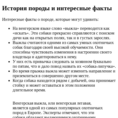
История породы и интересные факты
Интересные факты о породе, которые могут удивить:
На венгерском языке слово «выжла» переводится как
«искать». Эти собаки прекрасно справляются с поиском
дичи как на открытых полях, так и в густых зарослях.
Выжлы считаются одними из самых умных охотничьих
собак благодаря своей высокой обучаемости. Они
способны чувствовать изменения в настроении своего
владельца и адаптироваться к нему.
У них есть привычка следовать за хозяином буквально
по пятам, что и дало повод назвать их «собака-липучка».
Во время прыжка выжла может изменить направление и
приземлиться в совершенно другом месте.
Когда собака находится рядом с добычей, она принимает
стойку и может оставаться в этом положении
длительное время.
Венгерская выжла, или венгерская легавая,
является одной из самых популярных охотничьих
пород в Европе. Эксперты отмечают, что эти
собаки обладают выдающимися охотничьими