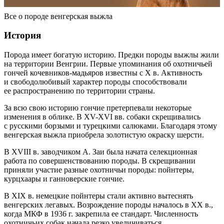
Все о породе венгерская выжла
История
Порода имеет богатую историю. Предки породы выжлы жили
на территории Венгрии. Первые упоминания об охотничьей
гончей кочевников-мадьяров известны с X в. Активность
и свободолюбивый характер породы способствовали
ее распространению по территории страны.
За всю свою историю гончие претерпевали некоторые
изменения в облике. В XV-XVI вв. собаки скрещивались
с русскими борзыми и турецкими салюками. Благодаря этому
венгерская выжла приобрела золотистую окраску шерсти.
В XVIII в. заводчиком А. Заи была начата селекционная
работа по совершенствованию породы. В скрещивании
приняли участие разные охотничьи породы: пойнтеры,
курцхаары и ганноверские гончие.
В XIX в. немецкие пойнтеры стали активно вытеснять
венгерских легавых. Возрождение породы началось в XX в.,
когда МКФ в 1936 г. закрепила ее стандарт. Численность
охотничьих собак начала резко увеличиваться.