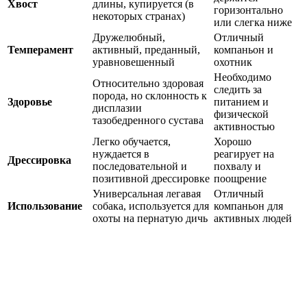
Хвост
длины, купируется (в
горизонтально
некоторых странах)
или слегка ниже
Дружелюбный,
Отличный
Темперамент
активный, преданный,
компаньон и
уравновешенный
охотник
Необходимо
Относительно здоровая
следить за
порода, но склонность к
Здоровье
питанием и
дисплазии
физической
тазобедренного сустава
активностью
Легко обучается,
Хорошо
нуждается в
реагирует на
Дрессировка
последовательной и
похвалу и
позитивной дрессировке
поощрение
Универсальная легавая
Отличный
Использование
собака, используется для
компаньон для
охоты на пернатую дичь
активных людей