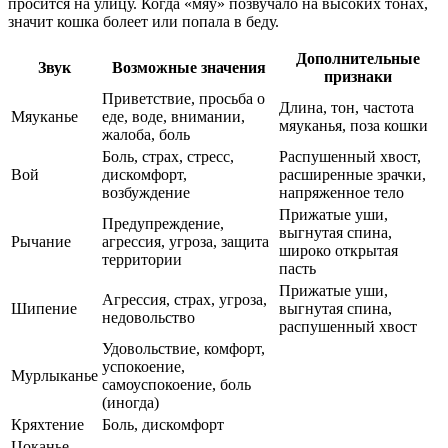
просится на улицу. Когда «мяу» позвучало на высоких тонах,
значит кошка болеет или попала в беду.
Дополнительные
Звук
Возможные значения
признаки
Приветствие, просьба о
Длина, тон, частота
Мяуканье
еде, воде, внимании,
мяуканья, поза кошки
жалоба, боль
Боль, страх, стресс,
Распушенный хвост,
Вой
дискомфорт,
расширенные зрачки,
возбуждение
напряженное тело
Прижатые уши,
Предупреждение,
выгнутая спина,
Рычание
агрессия, угроза, защита
широко открытая
территории
пасть
Прижатые уши,
Агрессия, страх, угроза,
Шипение
выгнутая спина,
недовольство
распушенный хвост
Удовольствие, комфорт,
успокоение,
Мурлыканье
самоуспокоение, боль
(иногда)
Кряхтение
Боль, дискомфорт
Цоканье