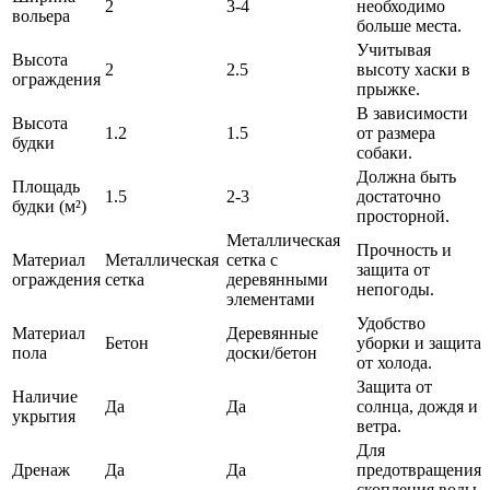
2
3-4
необходимо
вольера
больше места.
Учитывая
Высота
2
2.5
высоту хаски в
ограждения
прыжке.
В зависимости
Высота
1.2
1.5
от размера
будки
собаки.
Должна быть
Площадь
1.5
2-3
достаточно
будки (м²)
просторной.
Металлическая
Прочность и
Материал
Металлическая
сетка с
защита от
ограждения
сетка
деревянными
непогоды.
элементами
Удобство
Материал
Деревянные
Бетон
уборки и защита
пола
доски/бетон
от холода.
Защита от
Наличие
Да
Да
солнца, дождя и
укрытия
ветра.
Для
Дренаж
Да
Да
предотвращения
скопления воды.